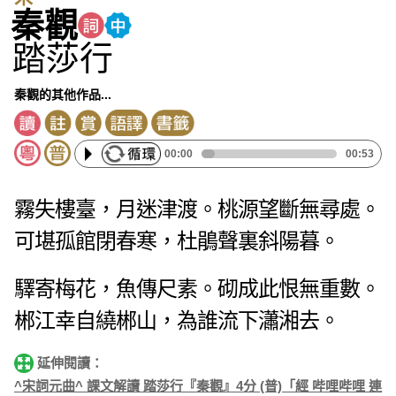
秦觀
踏莎行
秦觀的其他作品...
00:00
00:53
霧失樓臺，月迷津渡。桃源望斷無尋處。
可堪孤館閉春寒，杜鵑聲裏斜陽暮。
驛寄梅花，魚傳尺素。砌成此恨無重數。
郴江幸自繞郴山，為誰流下瀟湘去。
延伸閱讀：
^宋詞元曲^ 課文解讀 踏莎行『秦觀』4分 (普)「經 哔哩哔哩 連