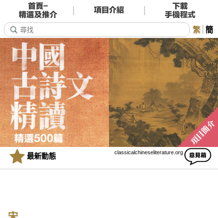
繁
簡
classicalchineseliterature.org
最新動態
宋