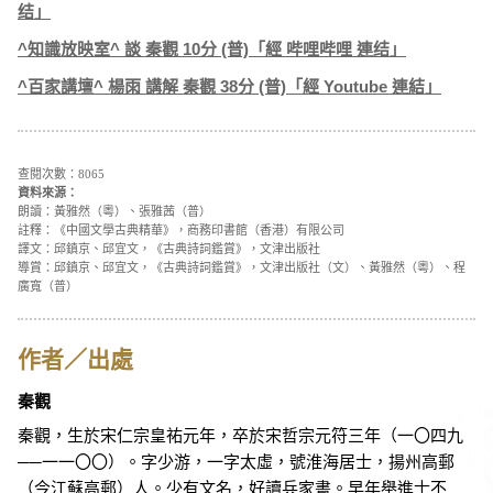
结」
^知識放映室^ 談 秦觀 10分 (普)「經 哔哩哔哩 連结」
^百家講壇^ 楊雨 講解 秦觀 38分 (普)「經 Youtube 連結」
查閱次數：8065
資料來源：
朗讀：黃雅然（粵）、張雅茜（普）
註釋：《中國文學古典精華》，商務印書館（香港）有限公司
譯文：邱鎮京、邱宜文，《古典詩詞鑑賞》，文津出版社
導賞：邱鎮京、邱宜文，《古典詩詞鑑賞》，文津出版社（文）、黃雅然（粵）、程
廣寬（普）
作者／出處
秦觀
秦觀，生於宋仁宗皇祐元年，卒於宋哲宗元符三年（一〇四九
──一一〇〇）。字少游，一字太虛，號淮海居士，揚州高郵
（今江蘇高郵）人。少有文名，好讀兵家書。早年舉進士不