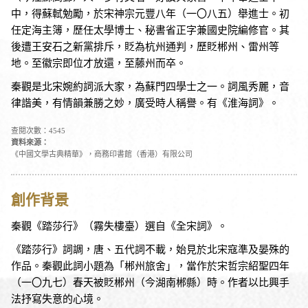
中，得蘇軾勉勵，於宋神宗元豐八年（一〇八五）舉進士。初
任定海主簿，歷任太學博士、秘書省正字兼國史院編修官。其
後遭王安石之新黨排斥，貶為杭州通判，歷貶郴州、雷州等
地。至徽宗即位才放還，至藤州而卒。
秦觀是北宋婉約詞派大家，為蘇門四學士之一。詞風秀麗，音
律諧美，有情韻兼勝之妙，廣受時人稱譽。有《淮海詞》。
查閱次數：4545
資料來源：
《中國文學古典精華》，商務印書館（香港）有限公司
創作背景
秦觀《踏莎行》（霧失樓臺）選自《全宋詞》。
《踏莎行》詞調，唐、五代詞不載，始見於北宋寇準及晏殊的
作品。秦觀此詞小題為「郴州旅舍」，當作於宋哲宗紹聖四年
（一〇九七）春天被貶郴州（今湖南郴縣）時。作者以比興手
法抒寫失意的心境。