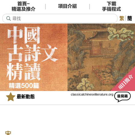
繁
簡
classicalchineseliterature.org
最新動態
宋