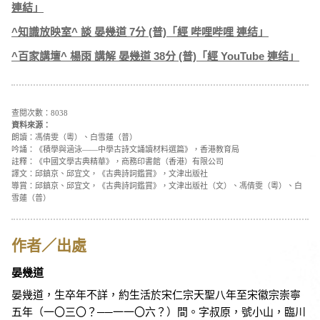
連結」
^知識放映室^ 談 晏幾道 7分 (普)「經 哔哩哔哩 連结」
^百家講壇^ 楊雨 講解 晏幾道 38分 (普)「經 YouTube 連结」
查閱次數：8038
資料來源：
朗讀：馮倩雯（粵）、白雪蓮（普）
吟誦：《積學與涵泳——中學古詩文誦讀材料選篇》，香港教育局
註釋：《中國文學古典精華》，商務印書館（香港）有限公司
譯文：邱鎮京、邱宜文，《古典詩詞鑑賞》，文津出版社
導賞：邱鎮京、邱宜文，《古典詩詞鑑賞》，文津出版社（文）、馮倩雯（粵）、白
雪蓮（普）
作者／出處
晏幾道
晏幾道，生卒年不詳，約生活於宋仁宗天聖八年至宋徽宗崇寧
五年（一〇三〇？──一一〇六？）間。字叔原，號小山，臨川