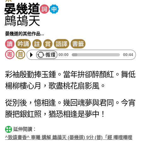
晏幾道
鷓鴣天
晏幾道的其他作品...
00:00
00:44
彩袖殷勤捧玉鍾。當年拚卻醉顏紅。舞低
楊柳樓心月，歌盡桃花扇影風。
從別後，憶相逢。幾回魂夢與君同。今宵
賸把銀釭照，猶恐相逢是夢中！
延伸閱讀：
^致遠書香^ 寧曦 講解 鷓鴣天 (晏幾道) 9分 (普)「經 嗶哩嗶哩