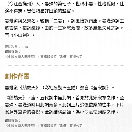
（今江西撫州）人，晏殊的第七子，世稱小晏。性格孤傲，仕
途不得志，曾任潁昌許田鎮的監官。
晏幾道與父齊名，號稱「二晏」，詞風接近南唐。晏幾道詞工
於言情，措詞婉妙，由於一生窮愁落魄，故多感傷失意之詞。
有《小山詞》。
查閱次數：3918
資料來源：
《中國文學古典精華》，商務印書館（香港）有限公司
創作背景
晏幾道《鷓鴣天》（彩袖殷勤捧玉鍾）選自《全宋詞》。
《鷓鴣天》，唐、五代詞中無此調，首見於北宋宋祁之作，至
晏殊、晏幾道時用此調漸多。此詞上片追憶歡樂的往事，下片
寫意外重逢的喜悅。全詞結構嚴謹，為小令賦懷絕妙之作。
資料來源：
《中國文學古典精華》，商務印書館（香港）有限公司