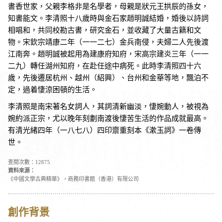
書香世家，父親李格非是名學者，母親是狀元王拱辰的孫女，
知書能文。李清照十八歲時與金石家趙明誠結婚，婚後以詩詞
相唱和，共同校勘古書，研究金石，並收藏了大量古籍和文
物。宋欽宗靖康二年（一一二七）金兵南侵，夫婦二人先後渡
江南奔。趙明誠被起用為建康府知府，宋高宗建炎三年（一一
二九）轉任湖州知府，在赴任途中病死。此時李清照四十六
歲，先後遷居杭州、越州（紹興）、台州和金華等地，飄泊不
定，過着悽涼困頓的生活。
李清照是南宋著名女詞人，其詞清新幽淡，悽婉動人，被視為
婉約派正宗，尤以晚年刻劃南渡後悽苦生活的作品成就最高。
有清光緒四年（一八七八）四印齋重刻本《漱玉詞》一卷傳
世。
查閱次數：12875
資料來源：
《中國文學古典精華》，商務印書館（香港）有限公司
創作背景