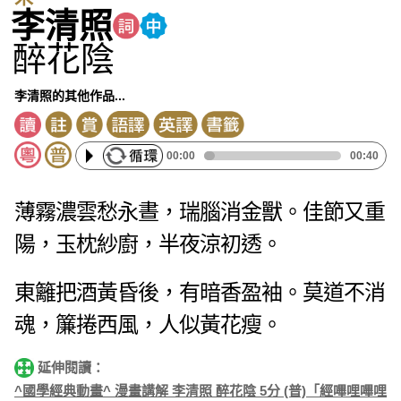
李清照
醉花陰
李清照的其他作品...
00:00
00:40
薄霧濃雲愁永晝，瑞腦消金獸。佳節又重
陽，玉枕紗廚，半夜涼初透。
東籬把酒黃昏後，有暗香盈袖。莫道不消
魂，簾捲西風，人似黃花瘦。
延伸閱讀：
^國學經典動畫^ 漫畫講解 李清照 醉花陰 5分 (普)「經嗶哩嗶哩