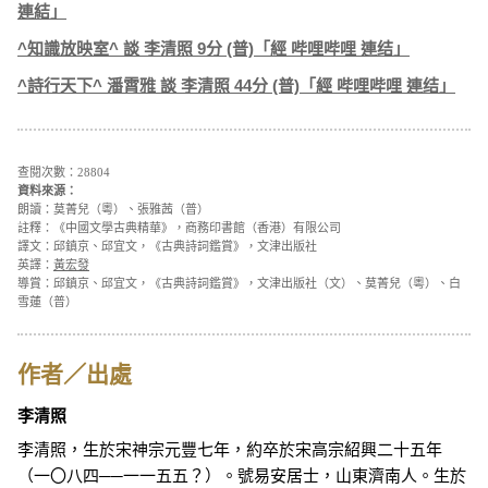
連結」
^知識放映室^ 談 李清照 9分 (普)「經 哔哩哔哩 連结」
^詩行天下^ 潘霄雅 談 李清照 44分 (普)「經 哔哩哔哩 連结」
查閱次數：28804
資料來源：
朗讀：莫菁兒（粵）、張雅茜（普）
註釋：《中國文學古典精華》，商務印書館（香港）有限公司
譯文：邱鎮京、邱宜文，《古典詩詞鑑賞》，文津出版社
英譯：
黃宏發
導賞：邱鎮京、邱宜文，《古典詩詞鑑賞》，文津出版社（文）、莫菁兒（粵）、白
雪蓮（普）
作者／出處
李清照
李清照，生於宋神宗元豐七年，約卒於宋高宗紹興二十五年
（一〇八四──一一五五？）。號易安居士，山東濟南人。生於