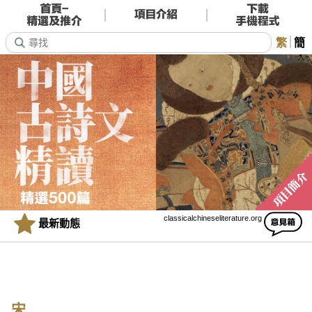
繁
簡
classicalchineseliterature.org
最新動態
宋