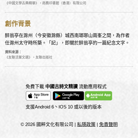
《中國文學古典精華》，商務印書館（香港）有限公司
創作背景
醉翁亭在滁州（今安徽滁縣）城西南瑯琊山兩峯之間，為作者
任滁州太守時所築。「記」，即關於醉翁亭的一篇紀念文字。
資料來源：
《友聯活葉文選》，友聯出版社
免費下載
中國古詩文精讀
流動應用程式
支援Android 6丶IOS 10 或以後的版本
© 2026 國粹文化有限公司
|
私隱政策
|
免責聲明