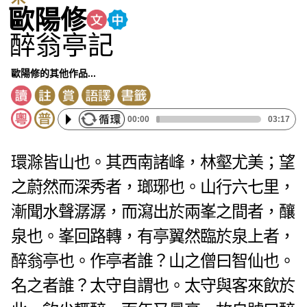
歐陽修
醉翁亭記
歐陽修的其他作品...
00:00
03:17
環滁皆山也。其西南諸峰，林壑尤美；望
之蔚然而深秀者，瑯琊也。山行六七里，
漸聞水聲潺潺，而瀉出於兩峯之間者，釀
泉也。峯回路轉，有亭翼然臨於泉上者，
醉翁亭也。
作亭者誰？山之僧曰智仙也。
名之者誰？太守自謂也。太守與客來飲於