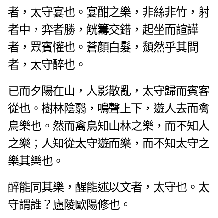
者，太守宴也。
宴酣之樂，非絲非竹，射
者中，弈者勝，觥籌交錯，起坐而諠譁
者，眾賓懽也。蒼顏白髮，頹然乎其間
者，太守醉也。
已而夕陽在山，人影散亂，太守歸而賓客
從也。樹林陰翳，鳴聲上下，遊人去而禽
鳥樂也。然而禽鳥知山林之樂，而不知人
之樂；人知從太守遊而樂，而不知太守之
樂其樂也。
醉能同其樂，醒能述以文者，太守也。太
守謂誰？廬陵歐陽修也。