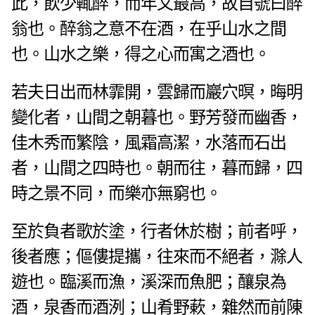
此，飲少輒醉，而年又最高，故自號曰醉
翁也。醉翁之意不在酒，在乎山水之間
也。山水之樂，得之心而寓之酒也。
若夫日出而林霏開，雲歸而巖穴暝，晦明
變化者，山間之朝暮也。野芳發而幽香，
佳木秀而繁陰，風霜高潔，水落而石出
者，山間之四時也。朝而往，暮而歸，四
時之景不同，而樂亦無窮也。
至於負者歌於塗，行者休於樹；前者呼，
後者應；傴僂提攜，往來而不絕者，滁人
遊也。臨溪而漁，溪深而魚肥；釀泉為
酒，泉香而酒洌；山肴野蔌，雜然而前陳