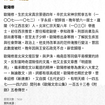
歐陽修
歐陽修，生於北宋真宗景德四年，卒於北宋神宗熙寧五年（一
〇〇七──一〇七二），字永叔，號醉翁，晚年號六一居士，廬
陵（今江西吉安）人。北宋仁宗天聖八年（一〇三〇）舉進
士，初任西京推官，歷任樞密副使、參知政事、刑部尚書及兵
部尚書等職，官至太子少師。歐陽修出身寒微，了解民生疾苦
與社會弊端。政治上，他支持改革派的范仲淹推行變法，曾因
此數度被貶。晚年因與王安石政見不合，辭官歸隱。
歐陽修是北宋文壇巨擘，與尹洙、梅堯臣等同倡平易樸實的詩
文，反對當時奇澀險怪的文風。他又主張文章應「明道致
用」，繼承韓愈文以載道的精神。歐陽修被尊為唐宋八大家之
一，無論散文、詩、詞都有很高成就。歐陽修也精於史學，曾
奉詔修《新唐書》，又自撰《五代史記》。有明天順（一四五
七──一四六四）間刊本《歐陽文忠公集》一百五十三卷《附
錄》五卷傳世。
查閱次數：7650
資料來源：