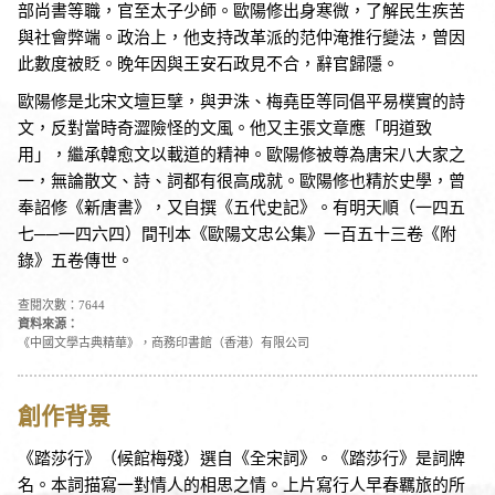
部尚書等職，官至太子少師。歐陽修出身寒微，了解民生疾苦
與社會弊端。政治上，他支持改革派的范仲淹推行變法，曾因
此數度被貶。晚年因與王安石政見不合，辭官歸隱。
歐陽修是北宋文壇巨擘，與尹洙、梅堯臣等同倡平易樸實的詩
文，反對當時奇澀險怪的文風。他又主張文章應「明道致
用」，繼承韓愈文以載道的精神。歐陽修被尊為唐宋八大家之
一，無論散文、詩、詞都有很高成就。歐陽修也精於史學，曾
奉詔修《新唐書》，又自撰《五代史記》。有明天順（一四五
七──一四六四）間刊本《歐陽文忠公集》一百五十三卷《附
錄》五卷傳世。
查閱次數：7644
資料來源：
《中國文學古典精華》，商務印書館（香港）有限公司
創作背景
《踏莎行》（候館梅殘）選自《全宋詞》。《踏莎行》是詞牌
名。本詞描寫一對情人的相思之情。上片寫行人早春羈旅的所