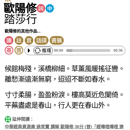
歐陽修
踏莎行
歐陽修的其他作品...
00:00
00:36
候館梅殘，溪橋柳細。草薰風暖搖征轡。
離愁漸遠漸無窮，迢迢不斷如春水。
寸寸柔腸，盈盈粉淚。樓高莫近危闌倚。
平蕪盡處是春山，行人更在春山外。
延伸閱讀：
中華經典資源庫 過常寶 講解 歐陽修 36分 (普)「經嗶哩嗶哩 連