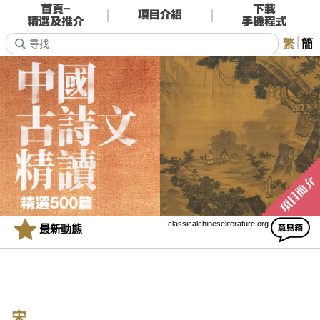
繁
簡
classicalchineseliterature.org
最新動態
宋