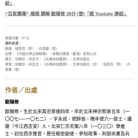
結」
^百家講壇^ 楊雨 講解 歐陽修 38分 (普)「經 Youtube 連結」
查閱次數：8738
資料來源：
朗讀：錢景亮（粵）、白雪蓮（普）
註釋：《中國文學古典精華》，商務印書館（香港）有限公司
譯文：邱鎮京、邱宜文，《古典詩詞鑑賞》，文津出版社
導賞：邱鎮京、邱宜文，《古典詩詞鑑賞》，文津出版社（文）、錢景亮（粵）、白
雪蓮（普）
作者／出處
歐陽修
歐陽修，生於北宋真宗景德四年，卒於北宋神宗熙寧五年（一
〇〇七──一〇七二），字永叔，號醉翁，晚年號六一居士，廬
陵（今江西吉安）人。北宋仁宗天聖八年（一〇三〇）舉進
士，初任西京推官，歷任樞密副使、參知政事、刑部尚書及兵