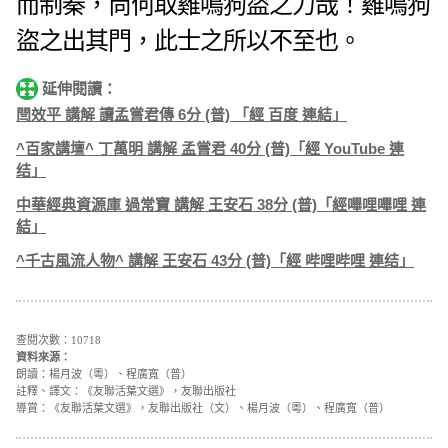
而制秦，尚何取雞鳴狗盜之力哉！雞鳴狗
盜之出其門，此士之所以不至也。
延伸閱讀：
閆效平 講解 讀孟嘗君傳 6分 (普) 「經 百度 連結」
^百家講壇^ 丁萬明 講解 孟嘗君 40分 (普)「經 YouTube 連
结」
中華經典資源庫 過常寶 講解 王安石 38分 (普)「經嗶哩嗶哩 連
結」
^千古風流人物^ 講解 王安石 43分 (普)「經 哔哩哔哩 連结」
查閱次數：10718
資料來源：
朗讀：楊月波（粵）、程廣寬（普）
註釋、譯文：《友聯活葉文選》，友聯出版社
導賞：《友聯活葉文選》，友聯出版社（文）、楊月波（粵）、程廣寬（普）