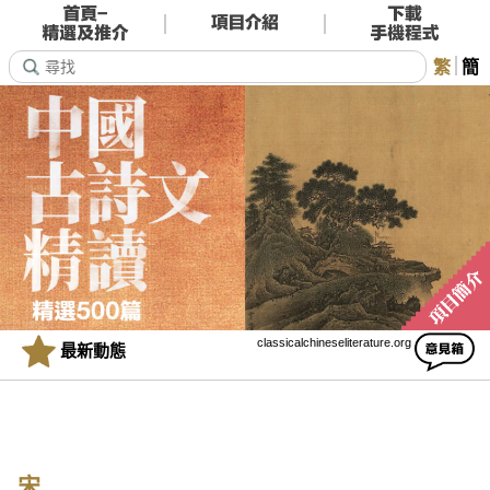
繁
簡
classicalchineseliterature.org
最新動態
宋