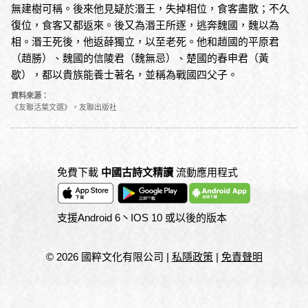
無建樹可稱。後來他見疑於湣王，失掉相位，食客盡散；不久
復位，食客又都返來。後又為湣王所逐，逃奔魏國，魏以為
相。湣王死後，他返薛獨立，以至老死。他和趙國的平原君
（趙勝）、魏國的信陵君（魏無忌）、楚國的春申君（黃
歇），都以貴族能養士著名，並稱為戰國四父子。
資料來源：
《友聯活葉文選》，友聯出版社
免費下載
中國古詩文精讀
流動應用程式
支援Android 6丶IOS 10 或以後的版本
© 2026 國粹文化有限公司
|
私隱政策
|
免責聲明