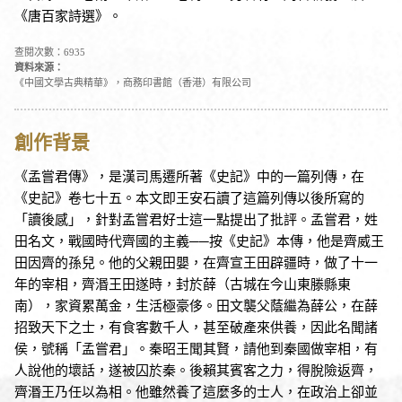
《唐百家詩選》。
查閱次數：6935
資料來源：
《中國文學古典精華》，商務印書館（香港）有限公司
創作背景
《孟嘗君傳》，是漢司馬遷所著《史記》中的一篇列傳，在
《史記》卷七十五。本文即王安石讀了這篇列傳以後所寫的
「讀後感」，針對孟嘗君好士這一點提出了批評。孟嘗君，姓
田名文，戰國時代齊國的主義──按《史記》本傳，他是齊威王
田因齊的孫兒。他的父親田嬰，在齊宣王田辟疆時，做了十一
年的宰相，齊湣王田遂時，封於薛（古城在今山東滕縣東
南），家資累萬金，生活極豪侈。田文襲父蔭繼為薛公，在薛
招致天下之士，有食客數千人，甚至破產來供養，因此名聞諸
侯，號稱「孟嘗君」。秦昭王聞其賢，請他到秦國做宰相，有
人說他的壞話，遂被囚於秦。後賴其賓客之力，得脫險返齊，
齊湣王乃任以為相。他雖然養了這麼多的士人，在政治上卻並