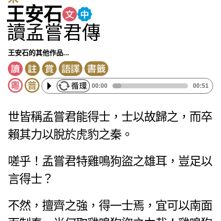
王安石
讀孟嘗君傳
王安石的其他作品...
00:00
00:51
世皆稱孟嘗君能得士，士以故歸之，而卒
賴其力以脫於虎豹之秦。
嗟乎！孟嘗君特雞鳴狗盜之雄耳，豈足以
言得士？
不然，擅齊之強，得一士焉，宜可以南面