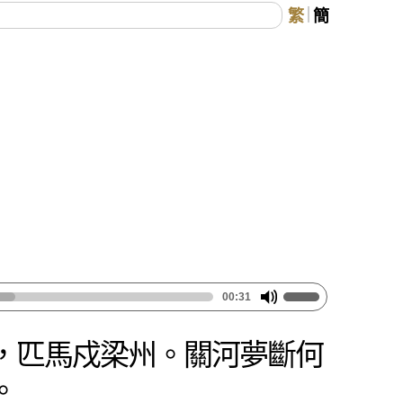
繁
簡
00:31
，匹馬戍梁州。關河夢斷何
。