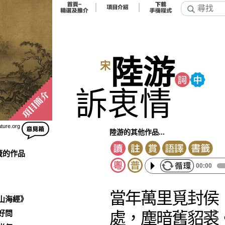
陸游
宋
訴衷情
ature.org
陸游的其他作品...
籤的作品
00:00
當年萬里覓封侯
山海經》
好問
處，塵暗舊貂裘