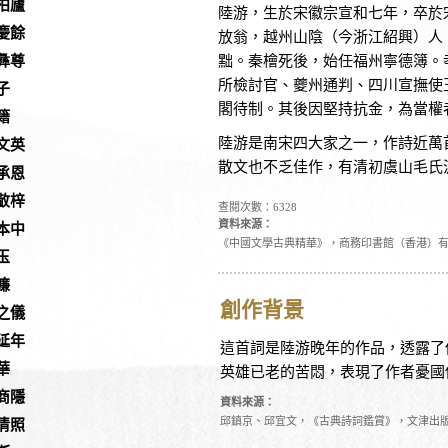
柏廬
陸游，生於宋徽宗宣和七年，卒於
慶餘
放翁，越州山陰（今浙江紹興）人
黜。秦檜死後，始任福州寧德簿。
彝尊
所檢討官、夔州通判、四川宣撫使
子
閣待制。其後因堅持抗金，為當權
籍
陸游是南宋四大家之一，作詩近萬
文英
散文也不乏佳作，有清初虞山毛氏
承恩
敬梓
查閱次數：6328
資料來源：
本中
《中國文學古典精華》，商務印書館（香港）
玉
濂
創作背景
之儀
延年
這首詞是陸游晚年的作品，透露了
華
英雄已老的苦悶，表現了作者憂國
商隱
資料來源：
邱鎮京、邱宜文，《古典詩詞鑑賞》，文津出
清照