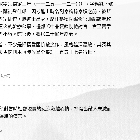
宋寧宗嘉定三年（一一二五──一二一〇）。字務觀，號
。蔭補登仕郎，因考進士時名列秦檜孫秦塤之前，被貶
孝宗即位，賜進士出身，歷任樞密院編修官兼編類聖政
王炎的幹辦公事、禮部郎中兼實錄院檢討官，官至寶章
者不容。罷官後，鄉居二十餘年終老。
首，不少是抒寫愛國抗敵之作，風格雄渾豪放，其詞與
汲古閣刊本《陸放翁全集》一百五十七卷行世。
有限公司
他對當時社會現實的悲涼激越心情，抒寫出敵人未滅而
傷時的痛苦。
版社