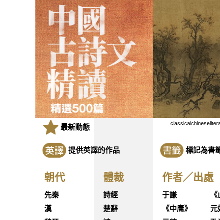
classicalchineseliter
最新動態
提供英譯的作品
標記為書
朝代
體裁
作者／出處
先秦
詩經
于謙
《
漢
楚辭
《中庸》
元