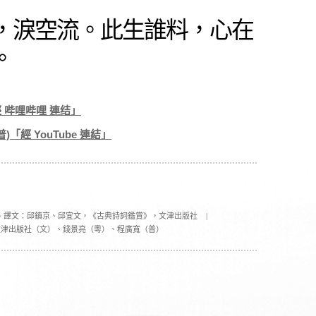
，淚空流。此生誰料，心在
。
經 哔哩哔哩 連结」
普)「經 YouTube 連結」
、譯文：邱鎮京、邱宜文，《古典詩詞鑑賞》，文津出版社
|
文津出版社（文）、錢景亮（粵）、程廣寬（普）