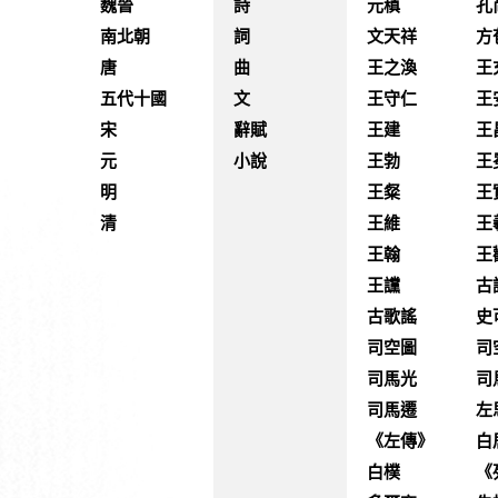
魏晉
詩
元稹
孔
南北朝
詞
文天祥
方
唐
曲
王之渙
王
五代十國
文
王守仁
王
宋
辭賦
王建
王
元
小說
王勃
王
明
王粲
王
清
王維
王
王翰
王
王讜
古
古歌謠
史
司空圖
司
司馬光
司
司馬遷
左
《左傳》
白
白樸
《