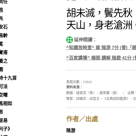
尚任
苞
胡未滅，鬢先秋
充
天山，身老滄洲
安石
昌齡
延伸閱讀：
冕
^知識放映室^ 談 陸游 7分 (普)「
實甫
^百家講壇^ 楊雨 講解 陸遊 41分 (
羲之
觀
詩十九首
查閱次數：13042
可法
資料來源：
朗讀：錢景亮（粵）、趙笑蘭（普）
|
註釋
空曙
導賞：邱鎮京、邱宜文，《古典詩詞鑑賞》，
馬相如
思
作者／出處
居易
列子》
陸游