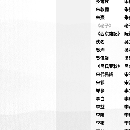
多爾袞
朱
朱敦儒
朱
朱熹
朱
《老子》
老
《西京雜記》
阮
佚名
吳
吳均
吳
吳偉業
吳
《呂氏春秋》
呂
宋代民謠
宋
宋祁
宋
岑參
李
李白
李
李益
李
李陵
李
李密
李