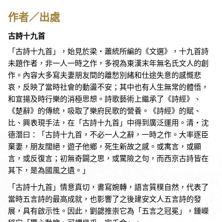
作者／出處
古詩十九首
「古詩十九首」，始見於梁‧蕭統所編的《文選》，十九首詩
未題作者，非一人一時之作，多視為東漢末年無名氏文人的創
作。內容大多寫夫妻朋友間的離愁別緒和仕途失意的感慨悲
哀，反映了當時社會的動盪不安；其中也有人生無常的體悟，
和宣揚及時行樂的消極思想。詩歌藝術上繼承了《詩經》、
《楚辭》的傳統，吸取了樂府民歌的營養。《詩經》的賦、
比、興表現手法，在「古詩十九首」中得到廣泛運用。清‧沈
德潛曰：「古詩十九首，不必一人之辭，一時之作。大率逐臣
棄妻，朋友闊絕，遊子他鄉，死生新故之感。或寓言，或顯
言，或反復言；初無奇闢之思，或驚險之句，而西京古詩皆在
其下，是為國風之遺。」
「古詩十九首」情意真切，書寫婉轉，語言質樸自然，代表了
當時五言詩的最高成就，也影響了之後建安文人五言詩的發
展，具有啟示性。因此，劉勰推崇它為「五言之冠冕」，鍾嶸