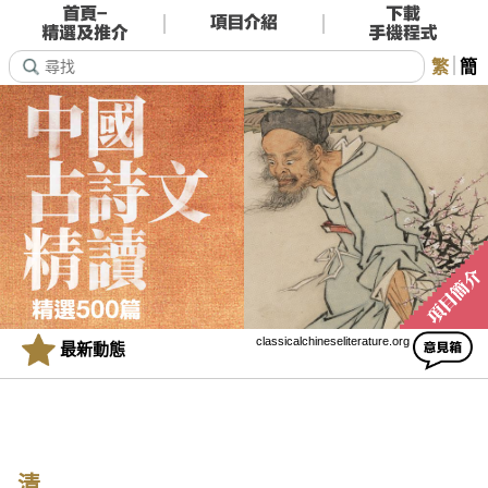
繁
簡
classicalchineseliterature.org
最新動態
清