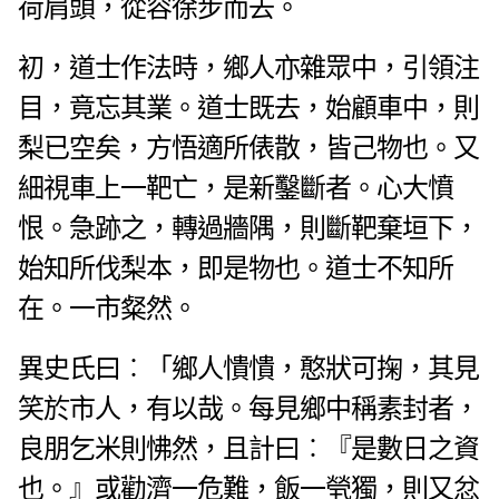
荷肩頭，從容徐步而去。
初，道士作法時，鄉人亦雜眾中，引領注
目，竟忘其業。道士既去，始顧車中，則
梨已空矣，方悟適所俵散，皆己物也。又
細視車上一靶亡，是新鑿斷者。心大憤
恨。急跡之，轉過牆隅，則斷靶棄垣下，
始知所伐梨本，即是物也。道士不知所
在。一市粲然。
異史氏曰︰「鄉人憒憒，憨狀可掬，其見
笑於市人，有以哉。每見鄉中稱素封者，
良朋乞米則怫然，且計曰︰『是數日之資
也。』或勸濟一危難，飯一煢獨，則又忿