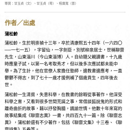
導賞：甘玉貞（文）、甘玉貞（粵）、程廣寬（普）
作者／出處
蒲松齡
蒲松齡，生於明崇禎十三年，卒於清康熙五十四年（一六四〇
──一七一五），字留仙，一字劍臣，別號柳泉居士，世稱聊齋
先生，山東淄川（今山東淄博）人。自幼隨父親讀書，十九歲
時應童子試，以第一名考取秀才，但以後多次應試都未能中
舉。為了生計，他在官僚人家擔任塾師，邊教書邊應考，一直
鬱鬱不得志，到了七十一歲才援例補了個歲貢生，四年後去
世。
蒲松齡一生清貧，失意科舉，在教書的餘暇從事著作。他深受
科舉之害，又看到很多世間荒誕之事，常借談狐說鬼的形式和
離奇曲折的故事，藉以抒發胸臆，諷諭世情。他數十年來寫的
故事結集成《聊齋志異》一書，共四百九十一篇。除《聊齋志
異》，蒲松齡還有不少著作，包括《聊齋文集》十三卷、《聊
齋詩集》五卷等。