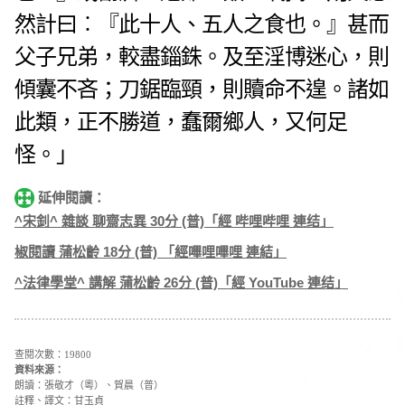
然計曰︰『此十人、五人之食也。』甚而
父子兄弟，較盡錙銖。
及至淫博迷心，則
傾囊不吝；刀鋸臨頸，則贖命不遑。諸如
此類，正不勝道，蠢爾鄉人，又何足
怪。」
延伸閱讀：
^宋釗^ 雜談 聊齋志異 30分 (普)「經 哔哩哔哩 連结」
椒閱讀 蒲松齡 18分 (普) 「經嗶哩嗶哩 連結」
^法律學堂^ 講解 蒲松齡 26分 (普)「經 YouTube 連结」
查閱次數：19800
資料來源：
朗讀：張敬才（粵）、賀晨（普）
註釋、譯文：甘玉貞