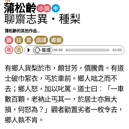
蒲松齡
聊齋志異・種梨
蒲松齡的其他作品...
00:00
03:05
有鄉人貨梨於市，頗甘芳，價騰貴。有道
士破巾絮衣，丐於車前。鄉人咄之而不
去；鄉人怒，加以叱罵。道士曰︰「一車
數百顆，老衲止丐其一，於居士亦無大
損，何怒為？」觀者勸置劣者一枚令去，
鄉人執不肯。