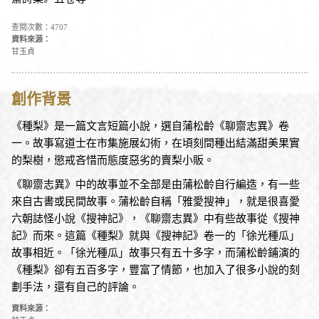
查閱次數：4707
資料來源：
甘玉貞
創作背景
《種梨》是一篇文言短篇小說，選自蒲松齡《聊齋志異》卷
一。故事寫道士在市集施展幻術，在頃刻間種出結滿甜美果實
的梨樹，懲戒吝惜而態度惡劣的賣梨小販。
《聊齋志異》中的故事並不全部是由蒲松齡自行編造，有一些
來自古書或民間故事。蒲松齡自稱「雅愛搜神」，就是很喜愛
六朝誌怪小說《搜神記》，《聊齋志異》中有些故事從《搜神
記》而來。這篇《種梨》就與《搜神記》卷一的「徐光種瓜」
故事相近。「徐光種瓜」故事只有五十多字，而蒲松齡鋪演的
《種梨》卻有五百多字，豐富了情節，也加入了很多小說的刻
劃手法，還有自己的評論。
資料來源：