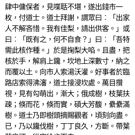
肆中傭保者，見喋聒不堪，遂出錢市一
枚，付道士。道士拜謝，謂眾曰︰「出家
人不解吝惜。我有佳梨，請出供客。」或
曰︰「既有之，何不自食？」曰︰「吾特
需此核作種。」於是掬梨大啗。
且盡，把
核於手，解肩上鑱，坎地上深數寸，納之
而覆以土。向市人索湯沃灌。好事者於臨
路店索得沸瀋，道士接浸坎處。萬目攢
視，見有勾萌出，漸大；俄成樹，枝葉扶
疎；倏而花，倏而實，碩大芳馥，纍纍滿
樹。
道士乃即樹頭摘賜觀者，頃刻向盡。
已，乃以鑱伐樹，丁丁良久，方斷。帶葉