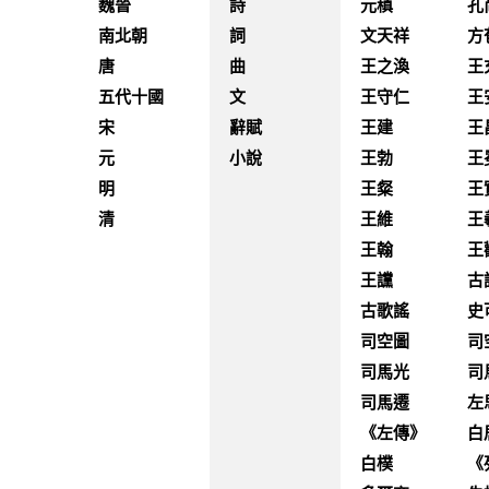
魏晉
詩
元稹
孔
南北朝
詞
文天祥
方
唐
曲
王之渙
王
五代十國
文
王守仁
王
宋
辭賦
王建
王
元
小說
王勃
王
明
王粲
王
清
王維
王
王翰
王
王讜
古
古歌謠
史
司空圖
司
司馬光
司
司馬遷
左
《左傳》
白
白樸
《