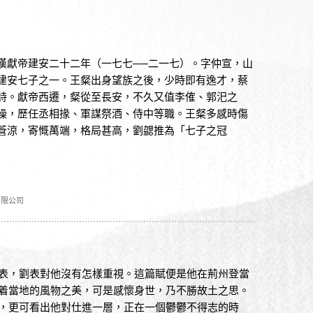
漢獻帝建安二十二年（一七七──二一七）。字仲宣，山
建安七子之一。王粲出身望族之後，少時即有逸才，蔡
詩。獻帝西遷，粲從至長安，不久又值李傕、郭汜之
操，歷任丞相掾、軍謀祭酒、侍中等職。王粲多感時傷
蒼涼，寄慨萬端，格局甚高，劉勰推為「七子之冠
有限公司
表，劉表對他沒有怎樣重視。這篇賦便是他在荊州登當
着當地的風物之美，可是感懷身世，乃不勝故土之思。
，更可看出他對仕進一層，正在一個鬱鬱不得志的時