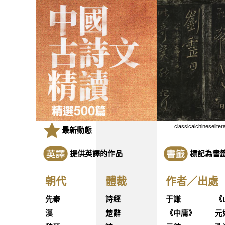
classicalchineseliter
最新動態
提供英譯的作品
標記為書
朝代
體裁
作者／出處
先秦
詩經
于謙
《
漢
楚辭
《中庸》
元