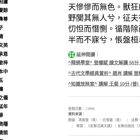
柏廬
天慘慘而無色。獸狂
慶餘
野闃其無人兮，征夫
彝尊
忉怛而憯惻。
循階除
子
籍
半而不寐兮，悵盤桓
文英
承恩
延伸閱讀：
^精通學堂^ 登樓賦 課文解讀 55分
敬梓
本中
^古代文學經典賞析^ 趙肖 講解 登樓
玉
^知識放映室^ 講解 王粲 10分 (普
濂
之儀
延年
查閱次數：13996
資料來源：
華
朗讀：馮倩雯（粵）、白雪蓮（普）
|
註釋
商隱
|
導賞：《友聯活葉文選》，友聯出版社（
清照