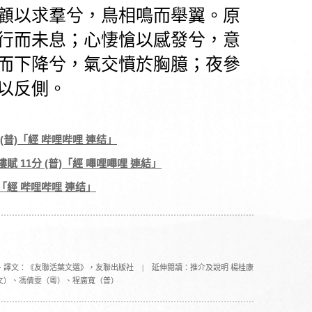
顧以求羣兮，鳥相鳴而舉翼。原
行而未息；心悽愴以感發兮，意
而下降兮，氣交憤於胸臆；夜參
以反側。
 (普)「經 哔哩哔哩 連结」
賦 11分 (普)「經 嗶哩嗶哩 連結」
)「經 哔哩哔哩 連结」
、譯文：《友聯活葉文選》，友聯出版社
|
延伸閱讀：推介及說明 楊桂康
文）、馮倩雯（粵）、程廣寬（普）