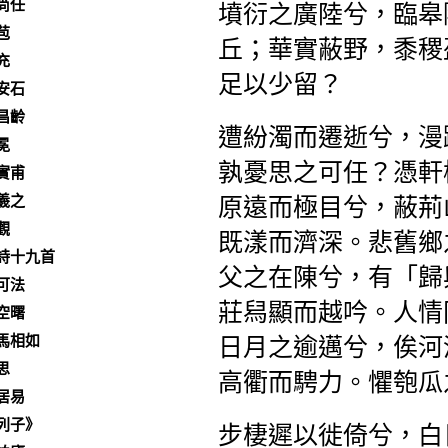
尚任
墳衍之廣陸兮，臨皋
苞
丘；華實蔽野，黍稷
充
足以少留？
安石
昌齡
遭紛濁而遷逝兮，漫
冕
孰憂思之可任？憑軒
實甫
羲之
原遠而極目兮，蔽荊
觀
既漾而濟深。悲舊鄉
詩十九首
父之在陳兮，有「歸
可法
莊舄顯而越吟。人情
空曙
馬相如
日月之逾邁兮，俟河
思
高衢而騁力。懼匏瓜
居易
列子》
步棲遲以徙倚兮，白