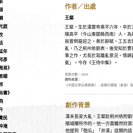
斯
作者／出處
頎
王粲
綱
光庭
王粲，生於漢靈帝熹平六年，卒於
陽高平（今山東鄒縣西南）人，為
牧
邕嘗倒屣迎之。善於辭賦，工五言
括
亂，乃之荊州依劉表，後受知於曹
延年
事之作，尤長於寫離亂景況。情調
邦彥
冕」。今存《王侍中集》。
周易》
查閱次數：4809
敦頤
資料來源：
郊
《中國文學古典精華》，商務印書館（香港）
尚書》
飛
創作背景
升
漢末長安大亂，王粲赴荊州依附劉
覺民
陽城樓所作的。他一方面雖然欣賞
仲淹
他提到「匏瓜」「井渫」這類的話