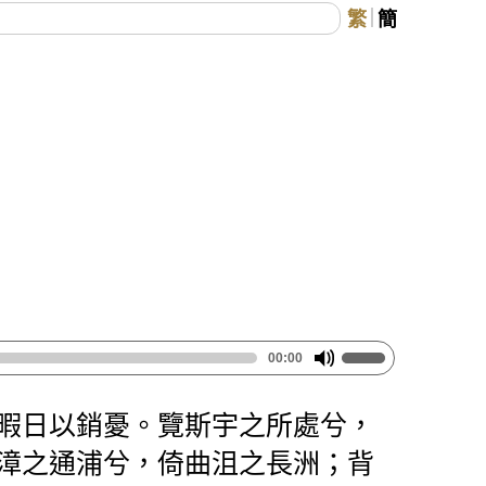
繁
簡
00:00
暇日以銷憂。覽斯宇之所處兮，
漳之通浦兮，倚曲沮之長洲；背