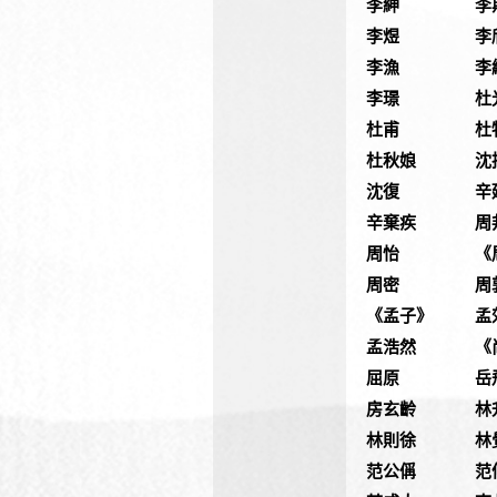
李紳
李
李煜
李
李漁
李
李璟
杜
杜甫
杜
杜秋娘
沈
沈復
辛
辛棄疾
周
周怡
《
周密
周
《孟子》
孟
孟浩然
《
屈原
岳
房玄齡
林
林則徐
林
范公偁
范