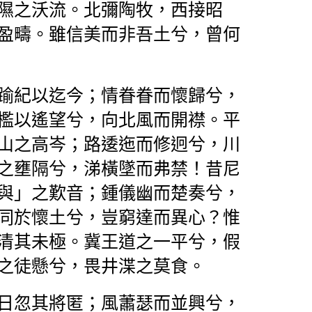
隰之沃流。
北彌陶牧，西接昭
盈疇。雖信美而非吾土兮，曾何
踰紀以迄今；情眷眷而懷歸兮，
檻以遙望兮，向北風而開襟。平
山之高岑；路逶迤而修迥兮，川
之壅隔兮，涕橫墜而弗禁！
昔尼
與」之歎音；鍾儀幽而楚奏兮，
同於懷土兮，豈窮達而異心？惟
清其未極。冀王道之一平兮，假
之徒懸兮，畏井渫之莫食。
日忽其將匿；風蕭瑟而並興兮，