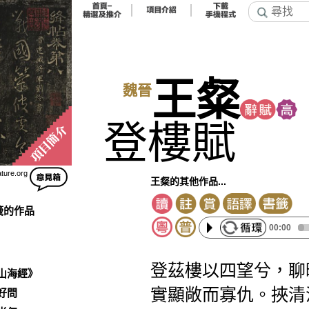
王粲
魏晉
登樓賦
ature.org
王粲的其他作品...
籤的作品
00:00
登茲樓以四望兮，聊
山海經》
實顯敞而寡仇。挾清
好問