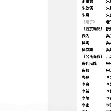
多爾袞
朱
朱敦儒
朱
朱熹
朱
《老子》
老
《西京雜記》
阮
佚名
吳
吳均
吳
吳偉業
吳
《呂氏春秋》
呂
宋代民謠
宋
宋祁
宋
岑參
李
李白
李
李益
李
李陵
李
李密
李