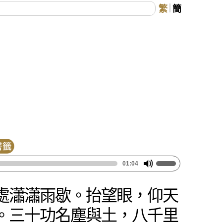
繁
簡
01:04
處瀟瀟雨歇。抬望眼，仰天
。三十功名塵與土，八千里