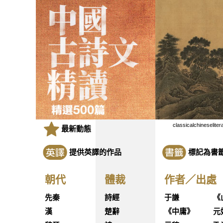
classicalchineseliter
最新動態
提供英譯的作品
標記為書
朝代
體裁
作者／出處
先秦
詩經
于謙
《
漢
楚辭
《中庸》
元