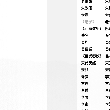
多爾袞
朱
朱敦儒
朱
朱熹
朱
《老子》
老
《西京雜記》
阮
佚名
吳
吳均
吳
吳偉業
吳
《呂氏春秋》
呂
宋代民謠
宋
宋祁
宋
岑參
李
李白
李
李益
李
李陵
李
李密
李