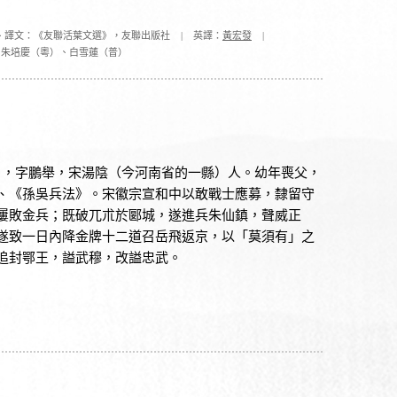
、譯文：《友聯活葉文選》，友聯出版社
|
英譯：
黃宏發
|
、朱培慶（粵）、白雪蓮（普）
），字鵬舉，宋湯陰（今河南省的一縣）人。幼年喪父，
、《孫吳兵法》。宋徽宗宣和中以敢戰士應募，隸留守
屢敗金兵；既破兀朮於郾城，遂進兵朱仙鎮，聲威正
遂致一日內降金牌十二道召岳飛返京，以「莫須有」之
追封鄂王，謚武穆，改謚忠武。