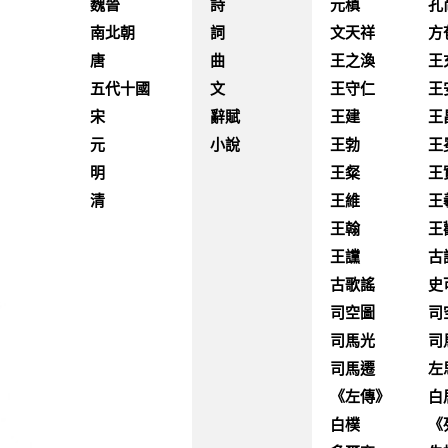
魏晉
詩
元稹
孔
南北朝
詞
文天祥
方
唐
曲
王之渙
王
五代十國
文
王守仁
王
宋
辭賦
王建
王
元
小說
王勃
王
明
王粲
王
清
王維
王
王翰
王
王讜
古
古歌謠
史
司空圖
司
司馬光
司
司馬遷
左
《左傳》
白
白樸
《