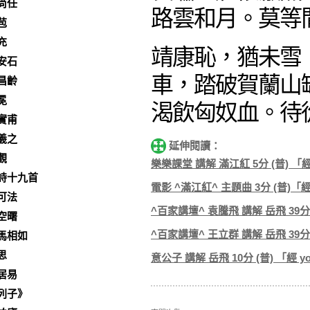
尚任
路雲和月。莫等
苞
充
靖康恥，猶未雪
安石
車，踏破賀蘭山
昌齡
冕
渴飲匈奴血。待
實甫
羲之
延伸閱讀：
觀
樂樂課堂 講解 滿江紅 5分 (普) 「
詩十九首
電影 ^滿江紅^ 主題曲 3分 (普)「經
可法
^百家講壇^ 袁騰飛 講解 岳飛 39分 
空曙
^百家講壇^ 王立群 講解 岳飛 39分 
馬相如
思
意公子 講解 岳飛 10分 (普) 「經 y
居易
列子》