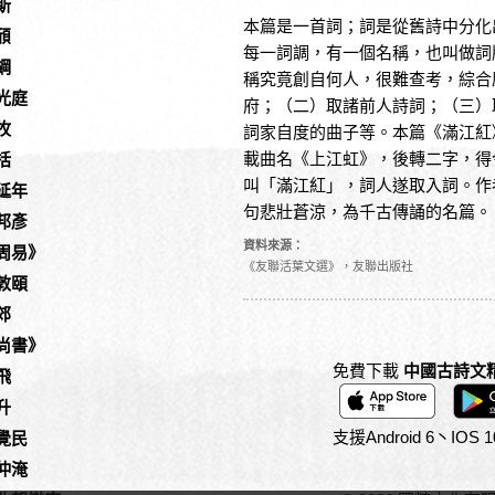
斯
本篇是一首詞；詞是從舊詩中分化
頎
每一詞調，有一個名稱，也叫做詞
綱
稱究竟創自何人，很難查考，綜合
光庭
府；（二）取諸前人詩詞；（三）
牧
詞家自度的曲子等。本篇《滿江紅
載曲名《上江虹》，後轉二字，得
括
叫「滿江紅」，詞人遂取入詞。作
延年
句悲壯蒼涼，為千古傳誦的名篇。
邦彥
資料來源：
周易》
《友聯活葉文選》，友聯出版社
敦頤
郊
尚書》
免費下載
中國古詩文
飛
升
支援Android 6丶IO
覺民
仲淹