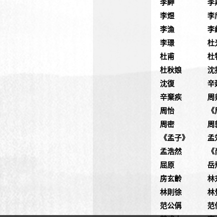
李紳
李
李煜
李
李漁
李
李璟
杜
杜甫
杜
杜秋娘
沈
沈復
辛
辛棄疾
周
周怡
《
周密
周
《孟子》
孟
孟浩然
《
屈原
岳
房玄齡
林
林則徐
林
范公偁
范