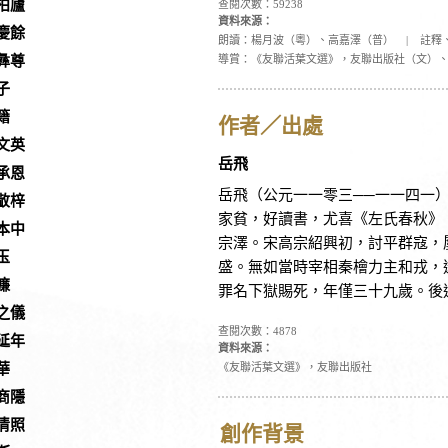
柏廬
查閱次數：59238
資料來源：
慶餘
朗讀：楊月波（粵）、高嘉澤（普）
|
註釋
彝尊
導賞：《友聯活葉文選》，友聯出版社（文）
子
籍
作者／出處
文英
岳飛
承恩
岳飛（公元一一零三──一一四一
敬梓
家貧，好讀書，尤喜《左氏春秋》
本中
宗澤。宋高宗紹興初，討平群寇，
玉
盛。無如當時宰相秦檜力主和戎，
濂
罪名下獄賜死，年僅三十九歲。後
之儀
查閱次數：4878
延年
資料來源：
華
《友聯活葉文選》，友聯出版社
商隱
清照
創作背景