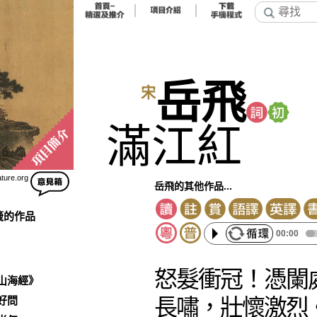
岳飛
宋
滿江紅
ature.org
岳飛的其他作品...
籤的作品
00:00
怒髮衝冠！憑闌
山海經》
好問
長嘯，壯懷激烈