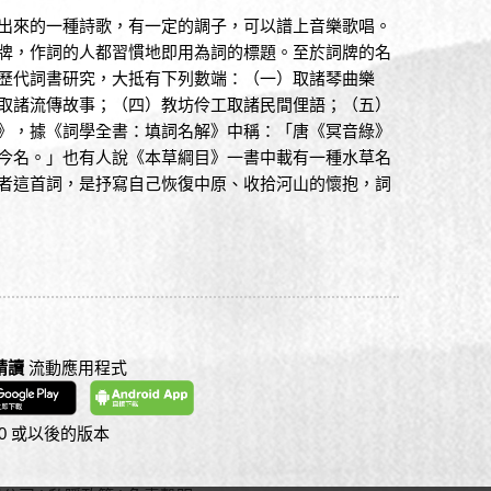
出來的一種詩歌，有一定的調子，可以譜上音樂歌唱。
牌，作詞的人都習慣地即用為詞的標題。至於詞牌的名
歷代詞書研究，大抵有下列數端：（一）取諸琴曲樂
取諸流傳故事；（四）教坊伶工取諸民間俚語；（五）
》，據《詞學全書：填詞名解》中稱：「唐《冥音綠》
今名。」也有人說《本草綱目》一書中載有一種水草名
者這首詞，是抒寫自己恢復中原、收拾河山的懷抱，詞
精讀
流動應用程式
S 10 或以後的版本