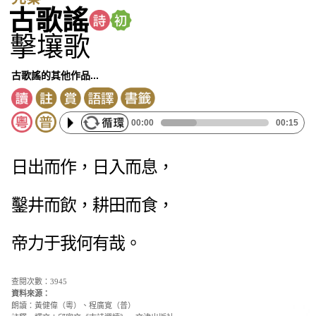
古歌謠
擊壤歌
古歌謠的其他作品...
00:00
00:15
日出而作，日入而息，
鑿井而飲，耕田而食，
帝力于我何有哉。
查閱次數：3945
資料來源：
朗讀：黃健偉（粵）、程廣寛（普）