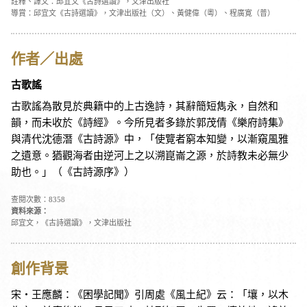
註釋、譯文：邱宜文《古詩選讀》，文津出版社
導賞：邱宜文《古詩選讀》，文津出版社（文）、黃健偉（粵）、程廣寛（普）
作者／出處
古歌謠
古歌謠為散見於典籍中的上古逸詩，其辭簡短雋永，自然和
韻，而未收於《詩經》。今所見者多錄於郭茂倩《樂府詩集》
與清代沈德潛《古詩源》中，「使覽者窮本知變，以漸窺風雅
之遺意。猶觀海者由逆河上之以溯崑崙之源，於詩教未必無少
助也。」（《古詩源序》）
查閱次數：8358
資料來源：
邱宜文，《古詩選讀》，文津出版社
創作背景
宋・王應麟：《困學記聞》引周處《風土紀》云：「壤，以木