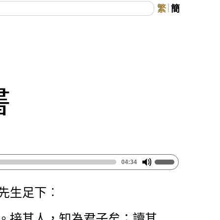
繁
簡
書
04:34
先生足下︰
。接其人，知為君子矣；讀其