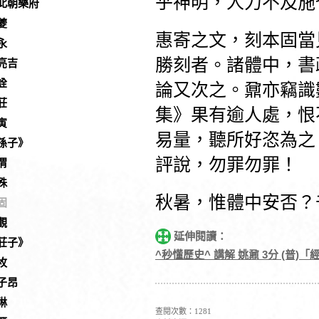
乎神明，人力不及施
北朝樂府
夔
惠寄之文，刻本固當
永
勝刻者。諸體中，書
亮吉
詮
論又次之。鼐亦竊識
莊
集》果有逾人處，恨
寅
易量，聽所好恣為之
孫子》
評說，勿罪勿罪！
渭
殊
秋暑，惟體中安否？
固
觀
延伸閱讀：
莊子》
^秒懂歷史^ 講解 姚鼐 3分 (普)「
枚
子昂
琳
查閱次數：1281