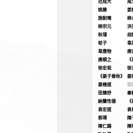
范成大
南
姚鼐
姜
施耐庵
柳
柳宗元
洪
秋瑾
胡
荀子
韋
韋應物
唐
唐順之
《
徐宏祖
徐
《晏子春秋》
晏
晏幾道
班
班婕妤
秦
納蘭性德
《
袁宏道
袁
郭璞
陳
陳仁錫
陳