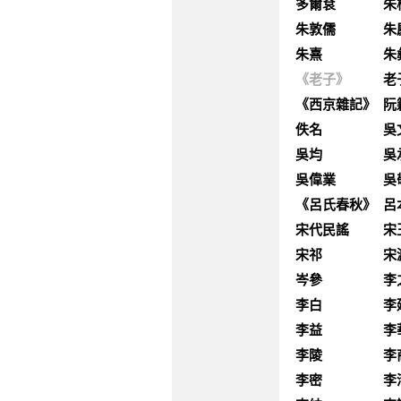
多爾袞
朱
朱敦儒
朱
朱熹
朱
《老子》
老
《西京雜記》
阮
佚名
吳
吳均
吳
吳偉業
吳
《呂氏春秋》
呂
宋代民謠
宋
宋祁
宋
岑參
李
李白
李
李益
李
李陵
李
李密
李