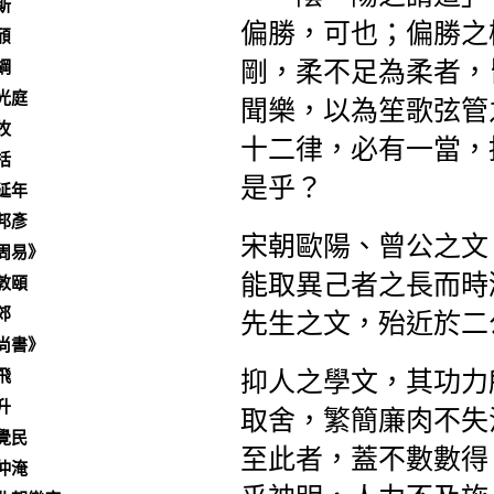
斯
偏勝，可也；偏勝之
頎
剛，柔不足為柔者，
綱
光庭
聞樂，以為笙歌弦管
牧
十二律，必有一當，
括
是乎？
延年
邦彥
宋朝歐陽、曾公之文
周易》
能取異己者之長而時
敦頤
郊
先生之文，殆近於二
尚書》
飛
抑人之學文，其功力
升
取舍，繁簡廉肉不失
覺民
至此者，蓋不數數得
仲淹