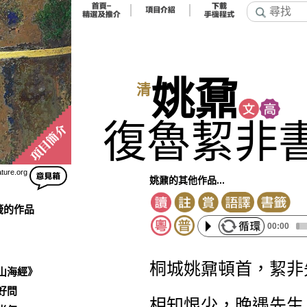
姚鼐
清
復魯絜非
ature.org
姚鼐的其他作品...
籤的作品
00:00
桐城姚鼐頓首，絜非
山海經》
好問
相知恨少，晚遇先生