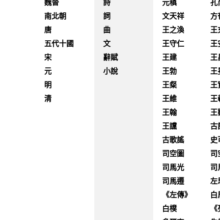
魏晉
詩
元稹
孔
南北朝
詞
文天祥
方
唐
曲
王之渙
王
五代十國
文
王守仁
王
宋
辭賦
王建
王
元
小說
王勃
王
明
王粲
王
清
王維
王
王翰
王
王讜
古
古歌謠
史
司空圖
司
司馬光
司
司馬遷
左
《左傳》
白
白樸
《