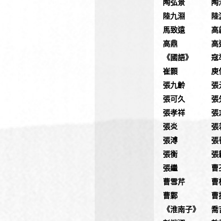
陶弘景
陶
陸九淵
陸
馬致遠
高
高鼎
高
《國語》
寇
崔顥
庾
張九齡
張
張可久
張
張孝祥
張
張炎
張
張溥
張
張衡
張
張繼
曹
曹雪芹
曹
曹鄴
曹
《淮南子》
喬