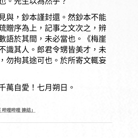
也。先生以為然乎？
見與，鈔本謹封還。然鈔本不能
疏贈序為上，記事之文次之，辨
數語於其間，未必當也。《梅崖
不識其人。郎君令甥皆美才，未
，勿拘其途可也。於所寄文輒妄
千萬自愛！七月朔日。
經 哔哩哔哩 連结」