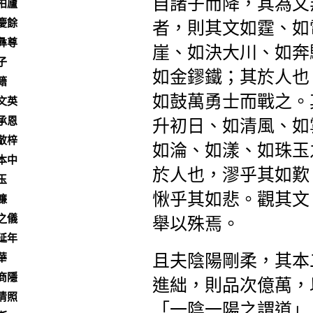
自諸子而降，其為文
柏廬
慶餘
者，則其文如霆、如
彝尊
崖、如決大川、如奔
子
如金鏐鐵；其於人也
籍
如鼓萬勇士而戰之。
文英
承恩
升初日、如清風、如
敬梓
如淪、如漾、如珠玉
本中
於人也，漻乎其如歎
玉
愀乎其如悲。觀其文
濂
之儀
舉以殊焉。
延年
且夫陰陽剛柔，其本
華
商隱
進絀，則品次億萬，
清照
「一陰一陽之謂道」