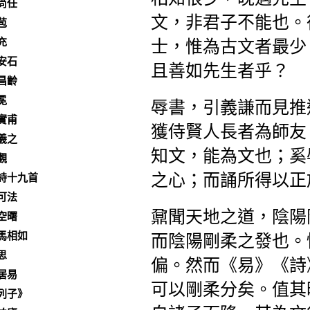
尚任
文，非君子不能也。
苞
充
士，惟為古文者最少
安石
且善如先生者乎？
昌齡
冕
辱書，引義謙而見推
實甫
獲侍賢人長者為師友
羲之
知文，能為文也；奚
觀
之心；而誦所得以正
詩十九首
可法
鼐聞天地之道，陰陽
空曙
馬相如
而陰陽剛柔之發也。
思
偏。然而《易》《詩
居易
可以剛柔分矣。值其
列子》