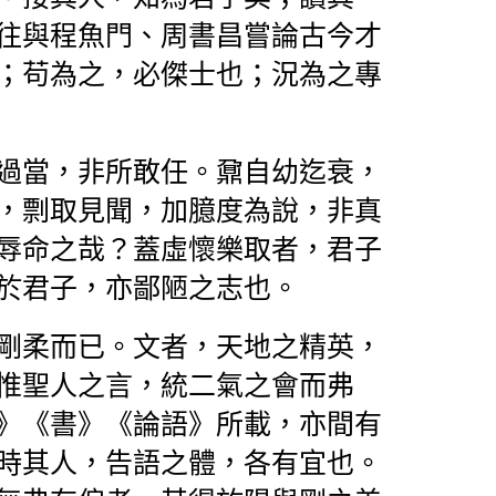
往與程魚門、周書昌嘗論古今才
；苟為之，必傑士也；況為之專
過當，非所敢任。鼐自幼迄衰，
，剽取見聞，加臆度為說，非真
辱命之哉？蓋虛懷樂取者，君子
於君子，亦鄙陋之志也。
剛柔而已。文者，天地之精英，
惟聖人之言，統二氣之會而弗
》《書》《論語》所載，亦間有
時其人，告語之體，各有宜也。