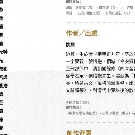
潛
資料來源：
朗讀：黃健偉（粵）、白雪蓮（普）
|
註釋
游
導賞：《友聯活葉文選》，友聯出版社（文）
啟
適
作者／出處
準
信
姚鼐
元幹
姚鼐，生於清世宗雍正九年，卒於
先
一字夢穀，號惜抱，桐城（今安徽
至刑部郎中。清朝開館修《四庫全
志和
從學者眾，稱惜抱先生。姚鼐為「
若虛
長。所著古文，風格簡潔嚴整，論
養浩
文辭類纂》，對清代中葉以後的散
籍
丕
查閱次數：4398
資料來源：
植
《中國文學古典精華》，商務印書館（香港）
操
吉
創作背景