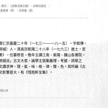
、譯文：《友聯活葉文選》，友聯出版社
|
、黃健偉（粵）、白雪蓮（普）
清仁宗嘉慶二十年（一七三一──一八一五）。字姬傳，
桐城）人。清高宗乾隆二十八年（一七六三）進士，官
書》，任纂修官。晚年主講江南、紫陽、鍾山各書院。
桐城派」古文大家。論學主張集義理、考據、詞章之
文講求神、理、氣、味、格、律、聲、色。其所編《古
文影響甚大。有《惜抱軒全集》。
有限公司