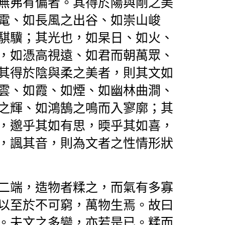
無弗有偏者。其得於陽與剛之美
電、如長風之出谷、如崇山峻
騏驥；其光也，如杲日、如火、
，如憑高視遠、如君而朝萬眾、
其得於陰與柔之美者，則其文如
雲、如霞、如煙、如幽林曲澗、
之輝、如鴻鵠之鳴而入寥廓；其
，邈乎其如有思，㬉乎其如喜，
，諷其音，則為文者之性情形狀
二端，造物者糅之，而氣有多寡
以至於不可窮，萬物生焉。故曰
。夫文之多變，亦若是已。糅而