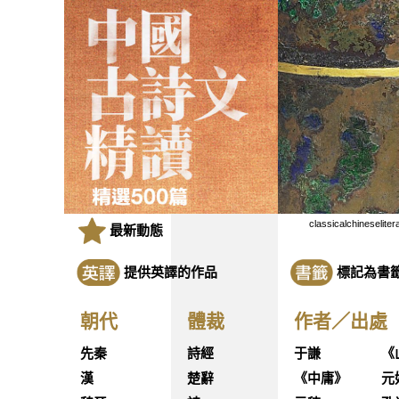
classicalchineseliter
最新動態
提供英譯的作品
標記為書
朝代
體裁
作者／出處
先秦
詩經
于謙
《
漢
楚辭
《中庸》
元