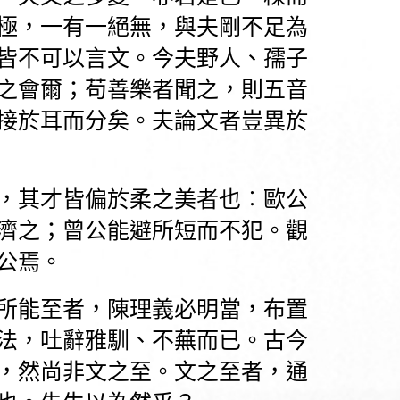
極，一有一絕無，與夫剛不足為
皆不可以言文。
今夫野人、孺子
之會爾；苟善樂者聞之，則五音
接於耳而分矣。夫論文者豈異於
，其才皆偏於柔之美者也︰歐公
濟之；曾公能避所短而不犯。觀
公焉。
所能至者，陳理義必明當，布置
法，吐辭雅馴、不蕪而已。古今
，然尚非文之至。文之至者，通