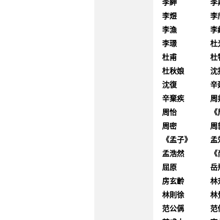
李紳
李
李煜
李
李漁
李
李璟
杜
杜甫
杜
杜秋娘
沈
沈復
辛
辛棄疾
周
周怡
《
周密
周
《孟子》
孟
孟浩然
《
屈原
岳
房玄齡
林
林則徐
林
范公偁
范