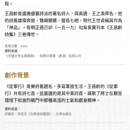
殺。
王昌齡是盛唐邊塞詩派的著名詩人，與高適、王之渙齊名。他
的詩風雄偉奔放，聲調鏗鏘，擅長七絕，明代王世貞稱其作為
「神品」。有明正德己卯（一五一九）勾吳袁翼刊本《王昌齡
詩集》三卷傳世。
查閱次數：6984
資料來源：
《中國文學古典精華》，商務印書館（香港）有限公司
創作背景
《從軍行》是樂府舊題名，多寫軍旅生活。王昌齡的《從軍
行》共有詩七首，這裏選的是其中第四首，謳歌了將士在艱苦
環境下和激烈戰鬥中那種高漲的士氣和獻身精神。
資料來源：
邱鎮京、邱宜文《古典詩詞鑑賞》，文津出版社