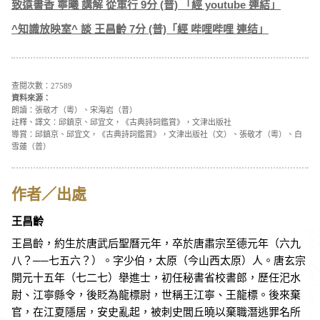
致遠書香 寧曦 講解 從軍行 9分 (普) 「經 youtube 連結」
^知識放映室^ 談 王昌齡 7分 (普)「經 哔哩哔哩 連结」
查閱次數：27589
資料來源：
朗讀：張敬才（粵）、宋海岩（普）
註釋、譯文：邱鎮京、邱宜文，《古典詩詞鑑賞》，文津出版社
導賞：邱鎮京、邱宜文，《古典詩詞鑑賞》，文津出版社（文）、張敬才（粵）、白
雪蓮（普）
作者／出處
王昌齡
王昌齡，約生於唐武后聖曆元年，卒於唐肅宗至德元年（六九
八？──七五六？）。字少伯，太原（今山西太原）人。唐玄宗
開元十五年（七二七）舉進士，初任秘書省校書郎，歷任汜水
尉、江寧縣令，後貶為龍標尉，世稱王江寧、王龍標。後來棄
官，在江夏隱居，安史亂起，被刺史閭丘曉以棄職潛逃罪名所