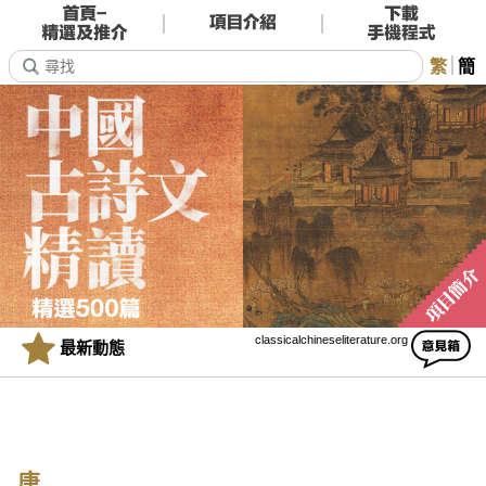
繁
簡
classicalchineseliterature.org
最新動態
唐