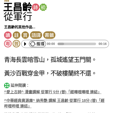
王昌齡
從軍行
王昌齡的其他作品...
00:00
00:16
青海長雲暗雪山，孤城遙望玉門關。
黃沙百戰穿金甲，不破樓蘭終不還。
延伸閱讀：
^愛上古詩^ 漫畫講解 從軍行 5分 (普)「經嗶哩嗶哩 連結」
^中華經典資源庫^ 纳秀艷 講解 王昌齡 從軍行 18分 (普)「經
哔哩哔哩 連结」