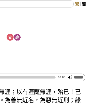
繁
簡
》
00:00
無涯；以有涯隨無涯，殆已！已
。為善無近名，為惡無近刑；緣