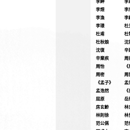
李紳
李
李煜
李
李漁
李
李璟
杜
杜甫
杜
杜秋娘
沈
沈復
辛
辛棄疾
周
周怡
《
周密
周
《孟子》
孟
孟浩然
《
屈原
岳
房玄齡
林
林則徐
林
范公偁
范