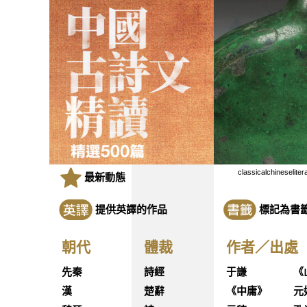
classicalchineseliter
最新動態
提供英譯的作品
標記為書
朝代
體裁
作者／出處
先秦
詩經
于謙
《
漢
楚辭
《中庸》
元