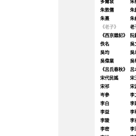
多爾袞
朱
朱敦儒
朱
朱熹
朱
《老子》
老
《西京雜記》
阮
佚名
吳
吳均
吳
吳偉業
吳
《呂氏春秋》
呂
宋代民謠
宋
宋祁
宋
岑參
李
李白
李
李益
李
李陵
李
李密
李