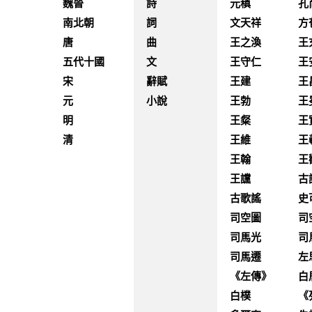
魏晉
詩
元稹
孔
南北朝
詞
文天祥
方
唐
曲
王之渙
王
五代十國
文
王守仁
王
宋
辭賦
王建
王
元
小說
王勃
王
明
王粲
王
清
王維
王
王翰
王
王讜
古
古歌謠
史
司空圖
司
司馬光
司
司馬遷
左
《左傳》
白
白樸
《