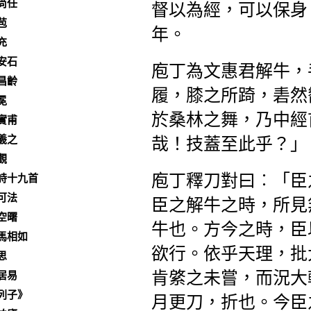
尚任
督以為經，可以保身
苞
年。
充
安石
庖丁為文惠君解牛，
昌齡
履，膝之所踦，砉然
冕
於桑林之舞，乃中經
實甫
羲之
哉！技蓋至此乎？」
觀
庖丁釋刀對曰︰「臣
詩十九首
可法
臣之解牛之時，所見
空曙
牛也。方今之時，臣
馬相如
欲行。依乎天理，批
思
肯綮之未嘗，而況大
居易
列子》
月更刀，折也。今臣