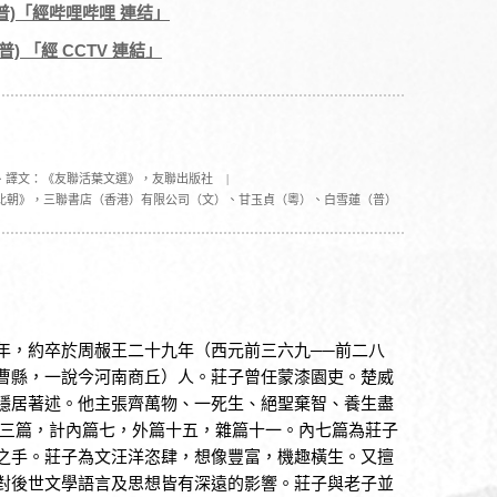
 (普)「經哔哩哔哩 連结」
普) 「經 CCTV 連結」
、譯文：《友聯活葉文選》，友聯出版社
|
北朝》，三聯書店（香港）有限公司（文）、甘玉貞（粵）、白雪蓮（普）
年，約卒於周赧王二十九年（西元前三六九──前二八
曹縣，一說今河南商丘）人。莊子曾任蒙漆園吏。楚威
隱居著述。他主張齊萬物、一死生、絕聖棄智、養生盡
十三篇，計內篇七，外篇十五，雜篇十一。內七篇為莊子
之手。莊子為文汪洋恣肆，想像豐富，機趣橫生。又擅
對後世文學語言及思想皆有深遠的影響。莊子與老子並