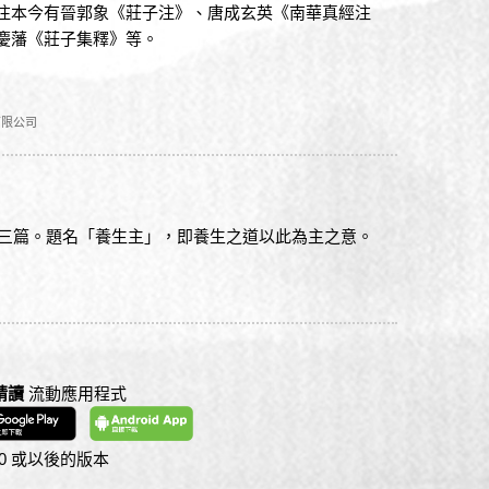
注本今有晉郭象《莊子注》、唐成玄英《南華真經注
慶藩《莊子集釋》等。
有限公司
三篇。題名「養生主」，即養生之道以此為主之意。
精讀
流動應用程式
S 10 或以後的版本