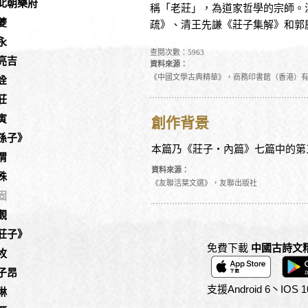
北朝樂府
稱「老莊」，為道家哲學的宗師。
夔
疏》、清王先謙《莊子集解》和郭
永
查閱次數：5963
亮吉
資料來源：
《中國文學古典精華》，商務印書館（香港）
詮
莊
寅
創作背景
孫子》
本篇乃《莊子‧內篇》七篇中的第
渭
資料來源：
殊
《友聯活葉文選》，友聯出版社
固
觀
莊子》
免費下載
中國古詩文
枚
子昂
支援Android 6丶IO
琳