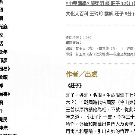
斯
^中華國學^ 張榮明 談 莊子 12分
頎
文化大百科 王玲玲 講解 莊子 9分 (
綱
光庭
牧
查閱次數：11089
資料來源：
括
朗讀：甘玉貞（粵）、白雪蓮（普）
|
註釋
延年
導賞：甘玉貞《古代散文導讀──先秦至魏晉南
邦彥
周易》
作者／出處
敦頤
《莊子》
郊
尚書》
莊子，姓莊，名周。生於周烈王七
六？）。戰國時代宋國蒙（今山東
飛
王曾以厚幣請他為相，不就。從此
升
年之道。 《莊子》一書，今存三
覺民
所作，外篇和雜篇出自門人及後學
仲淹
用寓言和譬喻，引出玄妙的哲理，