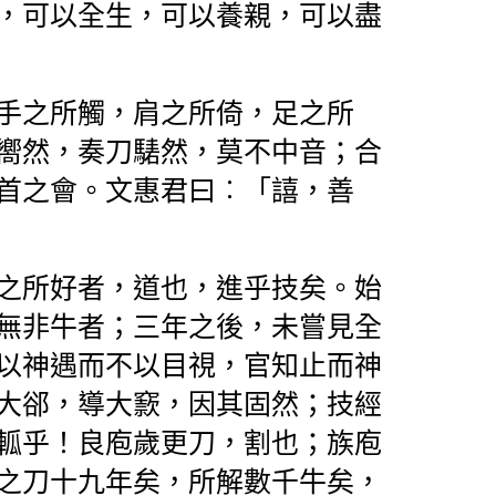
，可以全生，可以養親，可以盡
手之所觸，肩之所倚，足之所
嚮然，奏刀騞然，莫不中音；合
首之會。文惠君曰︰「譆，善
之所好者，道也，進乎技矣。始
無非牛者；三年之後，未嘗見全
以神遇而不以目視，官知止而神
大郤，導大窾，因其固然；
技經
軱乎！良庖歲更刀，割也；族庖
之刀十九年矣，所解數千牛矣，