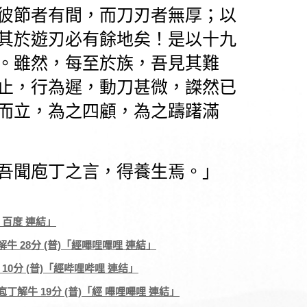
彼節者有間，而刀刃者無厚；以
其於遊刃必有餘地矣！
是以十九
。雖然，每至於族，吾見其難
止，行為遲，動刀甚微，謋然已
而立，為之四顧，為之躊躇滿
吾聞庖丁之言，得養生焉。」
經 百度 連結」
牛 28分 (普)「經嗶哩嗶哩 連結」
 10分 (普)「經哔哩哔哩 連结」
丁解牛 19分 (普)「經 嗶哩嗶哩 連結」