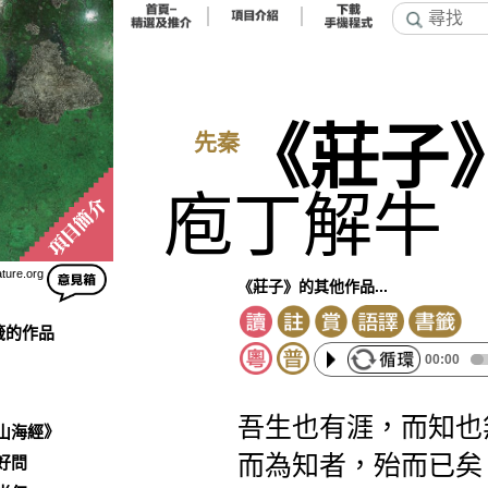
《莊子
先秦
庖丁解牛
ature.org
《莊子》的其他作品...
籤的作品
00:00
吾生也有涯，而知也
山海經》
而為知者，殆而已矣
好問