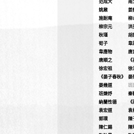
范成大
南
姚鼐
姜
施耐庵
柳
柳宗元
洪
秋瑾
胡
荀子
韋
韋應物
唐
唐順之
《
徐宏祖
徐
《晏子春秋》
晏
晏幾道
班
班婕妤
秦
納蘭性德
《
袁宏道
袁
郭璞
陳
陳仁錫
陳