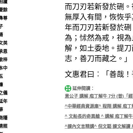
柏廬
而刀刃若新發於硎。
慶餘
無厚入有間，恢恢乎
彝尊
年而刀刃若新發於硎
子
籍
為；怵然為戒，視為
文英
解，如土委地。提刀
承恩
志，善刀而藏之。」
敬梓
本中
文惠君曰︰「善哉！
玉
濂
延伸閱讀：
之儀
意公子 講解 庖丁解牛 7分 (普)「
延年
^中華經典資源庫^ 程翔 講解 庖丁解
華
^ 文船長的奇異艙 ^ 講解 庖丁解牛
商隱
清照
^課內文言精講^ 倪文韜 課文解讀 庖