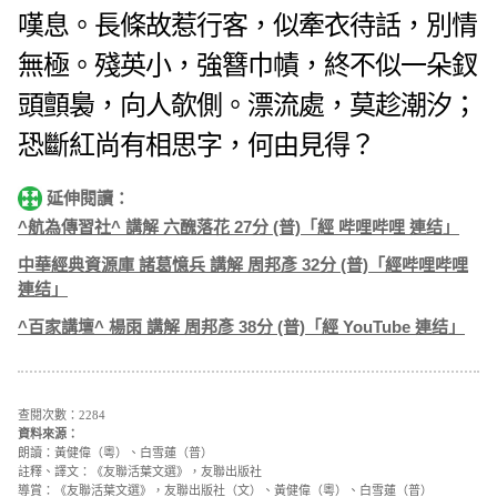
嘆息。長條故惹行客，似牽衣待話，別情
無極。殘英小，強簪巾幘，終不似一朵釵
頭顫裊，向人欹側。漂流處，莫趁潮汐；
恐斷紅尚有相思字，何由見得？
延伸閱讀：
^航為傳習社^ 講解 六醜落花 27分 (普)「經 哔哩哔哩 連结」
中華經典資源庫 諸葛憶兵 講解 周邦彥 32分 (普)「經哔哩哔哩
連结」
^百家講壇^ 楊雨 講解 周邦彥 38分 (普)「經 YouTube 連结」
查閱次數：2284
資料來源：
朗讀：黃健偉（粵）、白雪蓮（普）
註釋、譯文：《友聯活葉文選》，友聯出版社
導賞：《友聯活葉文選》，友聯出版社（文）、黃健偉（粵）、白雪蓮（普）