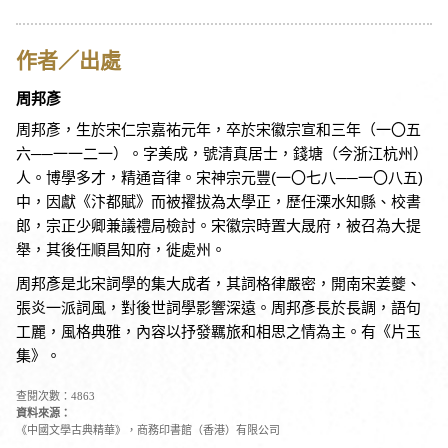
作者／出處
周邦彥
周邦彥，生於宋仁宗嘉祐元年，卒於宋徽宗宣和三年（一〇五
六──一一二一）。字美成，號清真居士，錢塘（今浙江杭州）
人。博學多才，精通音律。宋神宗元豐(一〇七八──一〇八五)
中，因獻《汴都賦》而被擢拔為太學正，歷任溧水知縣、校書
郎，宗正少卿兼議禮局檢討。宋徽宗時置大晟府，被召為大提
舉，其後任順昌知府，徙處州。
周邦彥是北宋詞學的集大成者，其詞格律嚴密，開南宋姜夔、
張炎一派詞風，對後世詞學影響深遠。周邦彥長於長調，語句
工麗，風格典雅，內容以抒發羈旅和相思之情為主。有《片玉
集》。
查閱次數：4863
資料來源：
《中國文學古典精華》，商務印書館（香港）有限公司