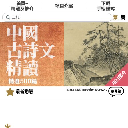
繁
簡
classicalchineseliterature.org
最新動態
宋