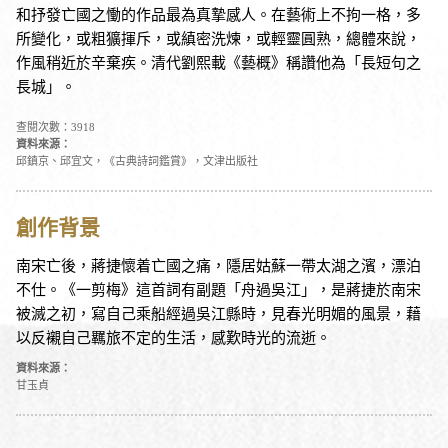
和抒發亡國之慟的作品最為真摯感人。在藝術上不拘一格，多
所變化，或粗獷揮斥，或縝密洗煉，或輕靈圓熟，總體來說，
作風稍近於辛棄疾。清代劉熙載《藝概》稱讚他為「長短句之
長城」。
查閱次數：3918
資料來源：
邱鎮京、邱宜文，《古典詩詞鑑賞》，文津出版社
創作背景
南宋亡後，蔣捷懷着亡國之痛，隱居姑蘇一帶太湖之濱，漂泊
不仕。《一剪梅》這首詞有副題「舟過吳江」，是蔣捷於南宋
被滅之初，寫自己乘船經過吳江縣時，見春光明媚的風景，藉
以反襯自己羈旅不定的生活，感歎時光的流逝。
資料來源：
甘玉貞