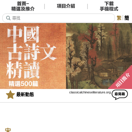
繁
簡
classicalchineseliterature.org
最新動態
宋