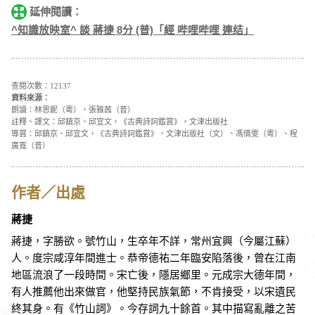
延伸閱讀：
^知識放映室^ 談 蔣捷 8分 (普)「經 哔哩哔哩 連结」
查閱次數：12137
資料來源：
朗讀：林思鈮（粵）、張雅茜（普）
註釋、譯文：邱鎮京、邱宜文，《古典詩詞鑑賞》，文津出版社
導賞：邱鎮京、邱宜文，《古典詩詞鑑賞》，文津出版社（文）、馮倩雯（粵）、程
廣寬（普）
作者／出處
蔣捷
蔣捷，字勝欲。號竹山，生卒年不詳，常州宜興（今屬江蘇）
人。度宗咸淳年間進士。恭帝德祐二年臨安陷落後，曾在江南
地區流浪了一段時間。宋亡後，隱居鄉里。元成宗大德年間，
有人推薦他出來做官，他堅持民族氣節，不肯接受，以宋遺民
終其身。有《竹山詞》。今存詞九十餘首。其中描寫亂離之苦