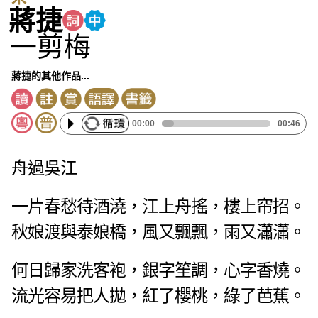
蔣捷
一剪梅
蔣捷的其他作品...
00:00
00:46
舟過吳江
一片春愁待酒澆，江上舟搖，樓上帘招。
秋娘渡與泰娘橋，風又飄飄，雨又瀟瀟。
何日歸家洗客袍，銀字笙調，心字香燒。
流光容易把人拋，紅了櫻桃，綠了芭蕉。