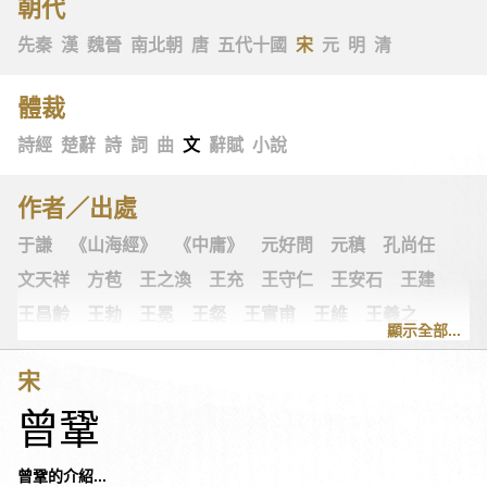
朝代
先秦
漢
魏晉
南北朝
唐
五代十國
宋
元
明
清
體裁
詩經
楚辭
詩
詞
曲
文
辭賦
小說
作者／出處
于謙
《山海經》
《中庸》
元好問
元稹
孔尚任
文天祥
方苞
王之渙
王充
王守仁
王安石
王建
王昌齡
王勃
王冕
王粲
王實甫
王維
王羲之
顯示全部...
王翰
王觀
王讜
古詩十九首
古歌謠
史可法
宋
司空圖
司空曙
司馬光
司馬相如
司馬遷
左思
曾鞏
《左傳》
白居易
白樸
《列子》
多爾袞
朱柏廬
朱敦儒
朱慶餘
朱熹
朱彝尊
《老子》
老子
曾鞏的介紹...