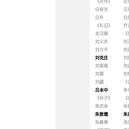
《左传》
左
归有光
汉
白朴
白
《礼记》
乔
关汉卿
《
刘义庆
刘
刘方平
刘
刘克庄
刘
刘禹锡
刘
刘蓉
刘
刘勰
《
吕本中
多
《孙子》
《
朱庆余
朱
朱敦儒
朱
朱彝尊
汤