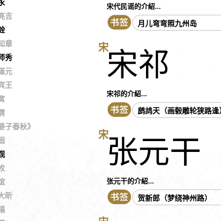
永
宋代民谣的介紹...
亮吉
月儿弯弯照九州岛
銓
知章
宋
宋祁
师秀
道元
宾王
宋祁的介紹...
寅
鹧鸪天（画毂雕轮狭路逢
渭
晏子春秋》
宋
张元干
固
观
枚
张元干的介紹...
谊
大昕
贺新郎（梦绕神州路）
福