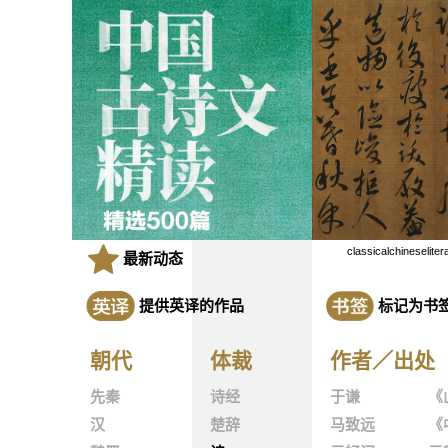
classicalchineseliter
最新动态
提供英译的作品
标记为书
朝代
体裁
作者／出处
先秦
诗经
于谦
《
汉
楚辞
马致远
《