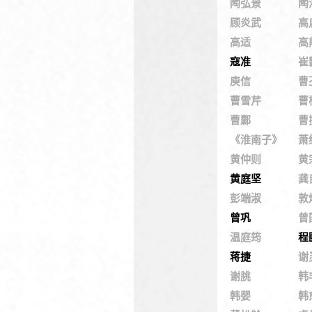
陶弘景
陶
顾炎武
高
高适
高
寇准
崔
庾信
曹
曹雪芹
曹
曹鄴
曹
《淮南子》
萧
黄仲则
黄
黄庭坚
龚
彭端淑
敦
曾巩
曾
温庭筠
程
蒋捷
谢
谢朓
韩
韩婴
韩