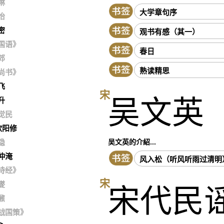
琳
大学章句序
怡
密
观书有感（其一）
国语》
春日
郊
熟读精思
尚书》
飞
宋
吴文英
升
觉民
欧阳修
吴文英的介紹...
隐
仲淹
风入松（听风听雨过清明
诗经》
宋
燮
宋代民
鼐
战国策》