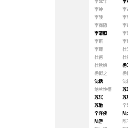
李延年
李
李绅
李
李陵
李
李商隐
李
李清照
李
李斯
李
李璟
杜
杜甫
杜
杜秋娘
杨
杨衒之
杨
沈括
沈
纳兰性德
苏
苏轼
苏
苏辙
辛
辛弃疾
陆
陆游
陈