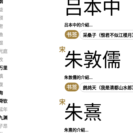
吕本中
纲
益
颀
吕本中的介紹...
密
渔
采桑子（恨君不似江楼月
煜
宋
光庭
朱敦儒
牧
万里
慎
朱敦儒的介紹...
復
鹧鸪天（我是清都山水郎
洵
宋
舜钦
朱熹
延年
九渊
子昂
朱熹的介紹...