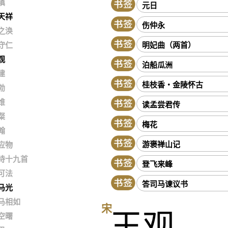
稹
元日
天祥
伤仲永
之涣
明妃曲（两首）
守仁
观
泊船瓜洲
建
桂枝香・金陵怀古
勃
维
读孟尝君传
粲
梅花
翰
游褒禅山记
应物
诗十九首
登飞来峰
可法
答司马谏议书
马光
马相如
宋
王观
空曙