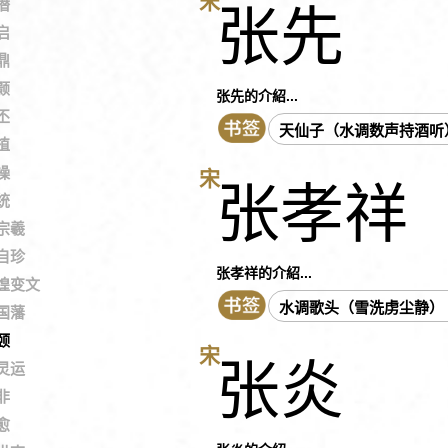
宋
潜
张先
启
鼎
颢
张先的介紹...
丕
天仙子（水调数声持酒听
植
操
宋
张孝祥
统
宗羲
自珍
张孝祥的介紹...
煌变文
水调歌头（雪洗虏尘静）
国藩
颐
宋
张炎
灵运
非
愈