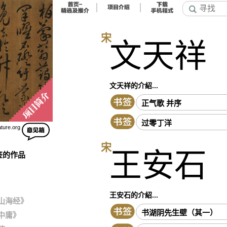
宋
文天祥
文天祥的介紹...
正气歌 并序
过零丁洋
ature.org
宋
王安石
签的作品
王安石的介紹...
山海经》
书湖阴先生壁（其一）
中庸》