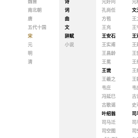
魏晋
诗
元好问
元
南北朝
词
孔尚任
文
唐
曲
方苞
王
五代十国
文
王充
王
宋
辞赋
王安石
王
元
小说
王实甫
王
明
王昌龄
王
清
王冕
王
王谠
王
王羲之
王
韦庄
韦
冯延巳
古
古歌谣
史
叶绍翁
司
司马迁
司
司空图
司