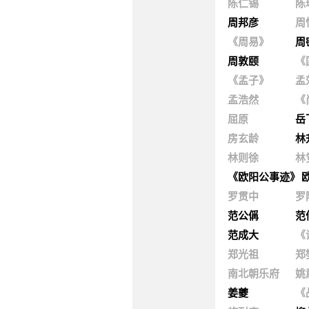
陈仁锡
陈
周邦彦
周
《周易》
周
周敦颐
《
《孟子》
孟
孟浩然
《
屈原
岳
房玄龄
林
林则徐
林
《欧阳公事迹》
罗贯中
罗
范公偁
范
范成大
《
郑光祖
郑
南北朝乐府
姚
姜夔
《