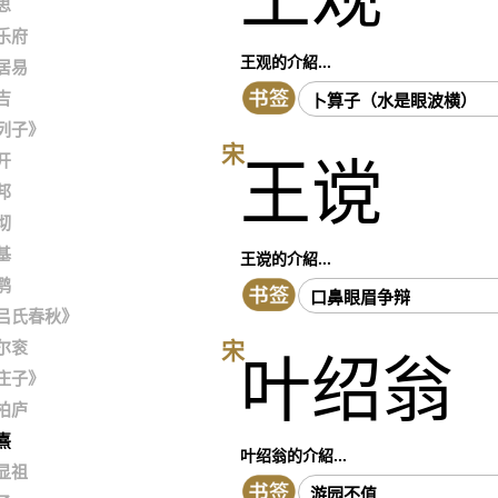
思
乐府
王观的介紹...
居易
吉
卜算子（水是眼波横）
列子》
宋
开
王谠
邦
彻
基
王谠的介紹...
鹗
口鼻眼眉争辩
吕氏春秋》
宋
尔衮
叶绍翁
庄子》
柏庐
熹
叶绍翁的介紹...
显祖
游园不值