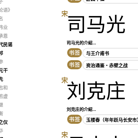
子
论语》
宋
司马光
名
伟业
承恩
司马光的介紹...
代民谣
祁
与王介甫书
参
资治通鉴・赤壁之战
元干
先
宋
刘克庄
志和
若虚
继
刘克庄的介紹...
衡
玉楼春（年年跃马长安市
之仪
华
宋