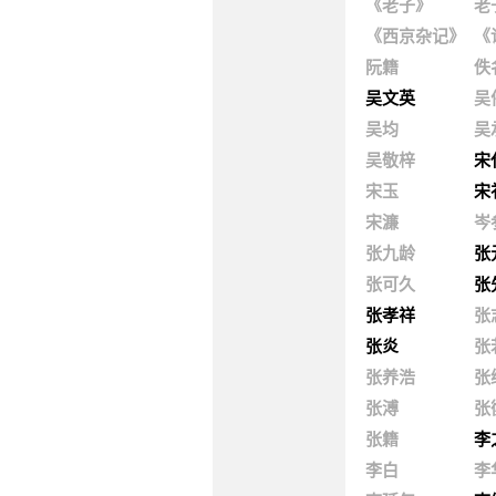
《老子》
老
《西京杂记》
《
阮籍
佚
吴文英
吴
吴均
吴
吴敬梓
宋
宋玉
宋
宋濂
岑
张九龄
张
张可久
张
张孝祥
张
张炎
张
张养浩
张
张溥
张
张籍
李
李白
李