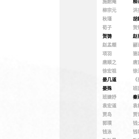
施耐庵
柳
柳宗元
洪
秋瑾
胡
荀子
贺
贺铸
赵
赵孟頫
郦
项羽
骆
唐顺之
唐
徐宏祖
徐
晏几道
《
晏殊
班
班婕妤
秦
袁宏道
袁
贾岛
贾
郭璞
钱
钱泳
钱