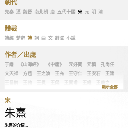
朝代
先秦
漢
魏晉
南北朝
唐
五代十國
宋
元
明
清
體裁
詩經
楚辭
詩
詞
曲
文
辭賦
小說
作者／出處
于謙
《山海經》
《中庸》
元好問
元稹
孔尚任
文天祥
方苞
王之渙
王充
王守仁
王安石
王建
王昌齡
王勃
王冕
王粲
王實甫
王維
王羲之
顯示全部...
王翰
王觀
王讜
古詩十九首
古歌謠
史可法
宋
司空圖
司空曙
司馬光
司馬相如
司馬遷
左思
朱熹
《左傳》
白居易
白樸
《列子》
多爾袞
朱柏廬
朱敦儒
朱慶餘
朱熹
朱彝尊
《老子》
老子
朱熹的介紹...