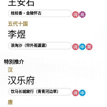
王安石
《列子》
刘义庆
刘开
刘方平
刘邦
刘克庄
刘彻
刘禹锡
刘基
刘蓉
刘鹗
刘勰
《吕氏春秋》
桂枝香・金陵怀古
吕本中
多尔衮
《孙子》
《庄子》
朱庆余
朱柏庐
五代十国
朱敦儒
朱熹
朱彝尊
汤显祖
《老子》
老子
《西京杂记》
《论语》
阮籍
佚名
吴文英
吴伟业
李煜
吴均
吴承恩
吴敬梓
宋代民谣
宋玉
宋祁
宋濂
浪淘沙（帘外雨潺潺）
岑参
张九龄
张元干
张可久
张先
张孝祥
张志和
张炎
张若虚
张养浩
张继
张溥
张衡
张籍
特別推介
李之仪
李白
李华
李延年
李纲
李绅
李益
李陵
李颀
李商隐
李密
李清照
李渔
李斯
李煜
李璟
汉
杜光庭
杜甫
杜牧
杜秋娘
杨万里
杨衒之
杨慎
汉乐府
沈括
沈復
纳兰性德
苏洵
苏轼
苏舜钦
苏辙
饮马长城窟行（青青河边草）
辛延年
辛弃疾
陆九渊
陆游
陈子昂
陈仁锡
陈琳
周邦彦
周怡
《周易》
周密
周敦颐
《国语》
唐