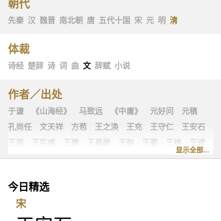
朝代
先秦
汉
魏晋
南北朝
唐
五代十国
宋
元
明
清
体裁
诗经
楚辞
诗
词
曲
文
辞赋
小说
作者／出处
于谦
《山海经》
马致远
《中庸》
元好问
元稹
孔尚任
文天祥
方苞
王之涣
王充
王守仁
王安石
王观
王实甫
王建
王昌龄
王勃
王冕
王维
王谠
显示全部...
王粲
王羲之
王翰
韦庄
韦应物
冯延巳
古诗十九首
古歌谣
史可法
叶绍翁
司马光
司马迁
今日精选
司马相如
司空图
司空曙
《左传》
左思
归有光
宋
汉乐府
白朴
白居易
《礼记》
乔吉
关汉卿