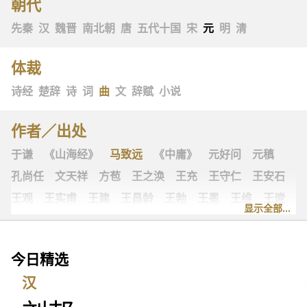
朝代
先秦
汉
魏晋
南北朝
唐
五代十国
宋
元
明
清
体裁
诗经
楚辞
诗
词
曲
文
辞赋
小说
作者／出处
于谦
《山海经》
马致远
《中庸》
元好问
元稹
孔尚任
文天祥
方苞
王之涣
王充
王守仁
王安石
王观
王实甫
王建
王昌龄
王勃
王冕
王维
王谠
显示全部...
王粲
王羲之
王翰
韦庄
韦应物
冯延巳
古诗十九首
古歌谣
史可法
叶绍翁
司马光
司马迁
今日精选
司马相如
司空图
司空曙
《左传》
左思
归有光
汉
汉乐府
白朴
白居易
《礼记》
乔吉
关汉卿