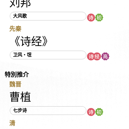
刘邦
《列子》
刘义庆
刘开
刘方平
刘邦
刘克庄
刘彻
刘禹锡
刘基
刘蓉
刘鹗
刘勰
《吕氏春秋》
大风歌
吕本中
多尔衮
《孙子》
《庄子》
朱庆余
朱柏庐
先秦
朱敦儒
朱熹
朱彝尊
汤显祖
《老子》
老子
《西京杂记》
《论语》
阮籍
佚名
吴文英
吴伟业
《诗经》
吴均
吴承恩
吴敬梓
宋代民谣
宋玉
宋祁
宋濂
卫风・氓
岑参
张九龄
张元干
张可久
张先
张孝祥
张志和
张炎
张若虚
张养浩
张继
张溥
张衡
张籍
特別推介
李之仪
李白
李华
李延年
李纲
李绅
李益
李陵
李颀
李商隐
李密
李清照
李渔
李斯
李煜
李璟
魏晋
杜光庭
杜甫
杜牧
杜秋娘
杨万里
杨衒之
杨慎
曹植
沈括
沈復
纳兰性德
苏洵
苏轼
苏舜钦
苏辙
七步诗
辛延年
辛弃疾
陆九渊
陆游
陈子昂
陈仁锡
陈琳
周邦彦
周怡
《周易》
周密
周敦颐
《国语》
清